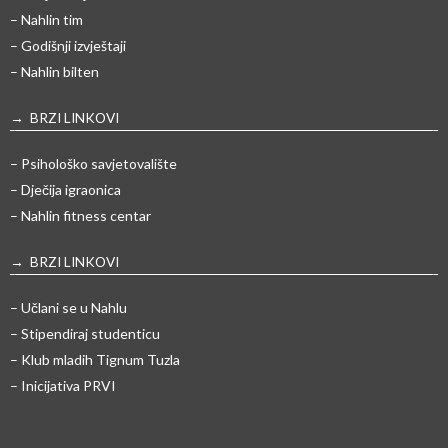
– Nahlin tim
– Godišnji izvještaji
– Nahlin bilten
→ BRZI LINKOVI
– Psihološko savjetovalište
– Dječija igraonica
– Nahlin fitness centar
→ BRZI LINKOVI
– Učlani se u Nahlu
– Stipendiraj studenticu
– Klub mladih Tignum Tuzla
– Inicijativa PRVI