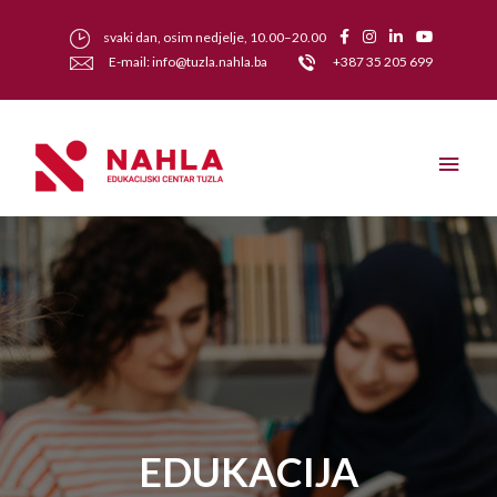
svaki dan, osim nedjelje, 10.00–20.00
E-mail: info@tuzla.nahla.ba
+387 35 205 699
EDUKACIJA