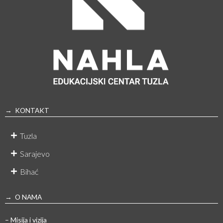
→ KONTAKT
Tuzla
Sarajevo
Bihać
→ O NAMA
– Misija i vizija