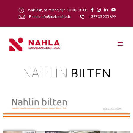
svaki dan, osim nedjelje, 10.00–20.00
E-mail: info@tuzla.nahla.ba
+387 35 205 699
NAHLIN
BILTEN