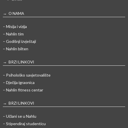
→ O NAMA
– Misija i vizija
– Nahlin tim
– Godišnji izvještaji
– Nahlin bilten
→ BRZI LINKOVI
– Psihološko savjetovalište
– Dječija igraonica
– Nahlin fitness centar
→ BRZI LINKOVI
– Učlani se u Nahlu
– Stipendiraj studenticu