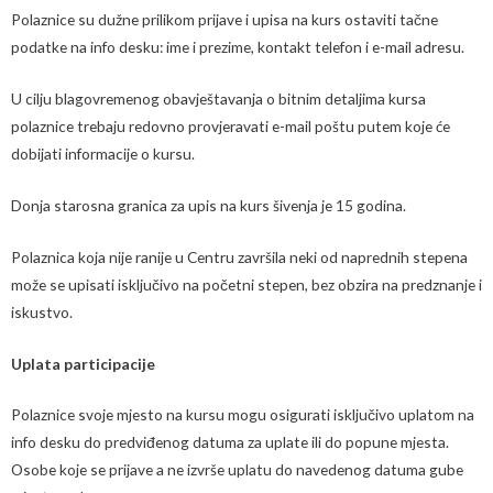
Polaznice su dužne prilikom prijave i upisa na kurs ostaviti tačne
podatke na info desku: ime i prezime, kontakt telefon i e-mail adresu.
U cilju blagovremenog obavještavanja o bitnim detaljima kursa
polaznice trebaju redovno provjeravati e-mail poštu putem koje će
dobijati informacije o kursu.
Donja starosna granica za upis na kurs šivenja je 15 godina.
Polaznica koja nije ranije u Centru završila neki od naprednih stepena
može se upisati isključivo na početni stepen, bez obzira na predznanje i
iskustvo.
Uplata participacije
Polaznice svoje mjesto na kursu mogu osigurati isključivo uplatom na
info desku do predviđenog datuma za uplate ili do popune mjesta.
Osobe koje se prijave a ne izvrše uplatu do navedenog datuma gube