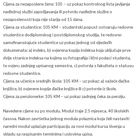
Cijena za nezaposlene žene: 105 – uz pokaz kontrolnog lista javljanja
nadležnoj službi zapošljavanja ili potvrdu nadležne službe o
nezaposlenosti koja nije starija od 15 dana.
Cijena za studentice: 105 KM – studentski popust ostvaruju redovne
studentice dodiplomskog i postdiplomskog studija, te redovne-
samofinansirajuće studentice uz pokaz jednog od sljedećih
dokumenata: a) indeks, b) ovjerena kopija indeksa koja uključuje prve
dvije stranice indeksa na kojima su fotografija i lični podaci studenta,
te ovjeru zadnjeg upisanog semestra, c) potvrda s fakulteta o statusu
redovne studentice.
Cijena za učenice srednjih škola: 105 KM – uz pokaz: a) važeće đačke
knjižice, b) ovjerene kopije đačke knjižice ili c) potvrde iz škole.
Cijena za penzionerke: 105 KM – uz pokaz zadnjeg čeka za penziju.
Navedene cijene su po modulu. Modul traje 2.5 mjeseca, 40 školskih
časova. Nakon završetka jednog modula polaznica koja želi nastaviti
naredni modul uplaćuje participaciju za novi modul kursa šivenja u
skladu sa raspisanim terminima i uslovima upisa.