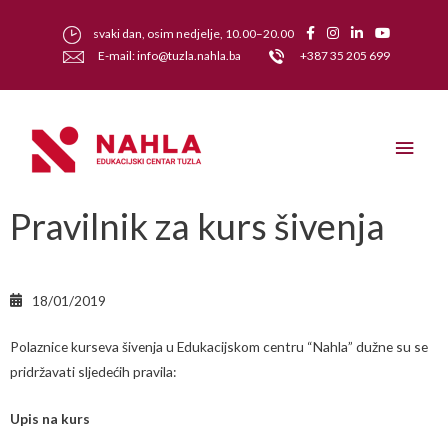
svaki dan, osim nedjelje, 10.00–20.00
E-mail: info@tuzla.nahla.ba
+387 35 205 699
Pravilnik za kurs šivenja
18/01/2019
Polaznice kurseva šivenja u Edukacijskom centru “Nahla” dužne su se
pridržavati sljedećih pravila:
Upis na kurs