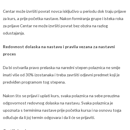
Centar može izvršiti povrat novca isključivo u periodu dok traju prijave
za kurs, a prije početka nastave. Nakon formiranja grupe i isteka roka
za prijave Centar ne može izvršiti povrat bez obzira na razlog
odustajanja.
Redovnost dolaska na nastavu i pravila vezana za nastavni
proces
Da bi ostvarila pravo prelaska na naredni stepen polaznica ne smije
imati više od 30% izostanaka i treba završiti odjevni predmet koji je
predviđen programom tog stepena.
Nakon što se prijavi i uplati kurs, svaka polaznica na sebe preuzima
odgovornost redovnog dolaska na nastavu. Svaka polaznica je
upoznata s terminima nastave prije početka kursa i na osnovu toga
odlučuje da li joj termin odgovara i da li će se prijaviti.