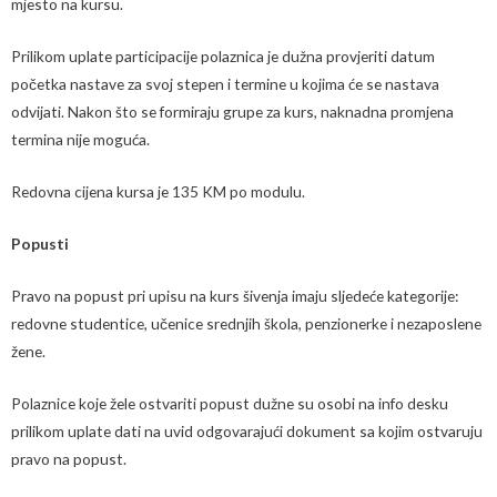
mjesto na kursu.
Prilikom uplate participacije polaznica je dužna provjeriti datum
početka nastave za svoj stepen i termine u kojima će se nastava
odvijati. Nakon što se formiraju grupe za kurs, naknadna promjena
termina nije moguća.
Redovna cijena kursa je 135 KM po modulu.
Popusti
Pravo na popust pri upisu na kurs šivenja imaju sljedeće kategorije:
redovne studentice, učenice srednjih škola, penzionerke i nezaposlene
žene.
Polaznice koje žele ostvariti popust dužne su osobi na info desku
prilikom uplate dati na uvid odgovarajući dokument sa kojim ostvaruju
pravo na popust.