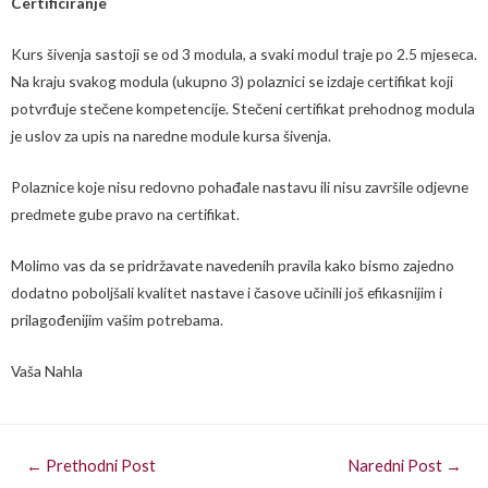
Certificiranje
Kurs šivenja sastoji se od 3 modula, a svaki modul traje po 2.5 mjeseca.
Na kraju svakog modula (ukupno 3) polaznici se izdaje certifikat koji
potvrđuje stečene kompetencije. Stečeni certifikat prehodnog modula
je uslov za upis na naredne module kursa šivenja.
Polaznice koje nisu redovno pohađale nastavu ili nisu završile odjevne
predmete gube pravo na certifikat.
Molimo vas da se pridržavate navedenih pravila kako bismo zajedno
dodatno poboljšali kvalitet nastave i časove učinili još efikasnijim i
prilagođenijim vašim potrebama.
Vaša Nahla
←
Prethodni Post
Naredni Post
→