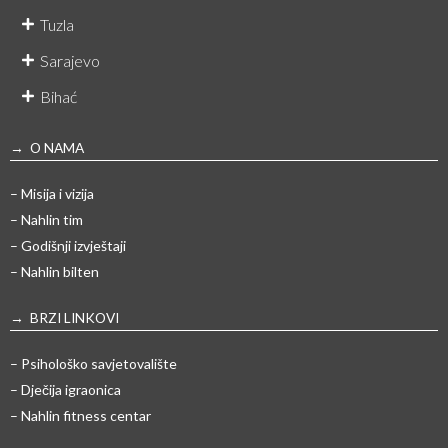
Tuzla
Sarajevo
Bihać
→ O NAMA
– Misija i vizija
– Nahlin tim
– Godišnji izvještaji
– Nahlin bilten
→ BRZI LINKOVI
– Psihološko savjetovalište
– Dječija igraonica
– Nahlin fitness centar