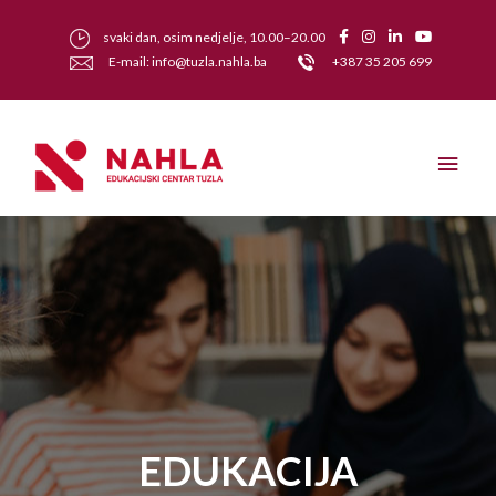
svaki dan, osim nedjelje, 10.00–20.00
E-mail: info@tuzla.nahla.ba
+387 35 205 699
EDUKACIJA