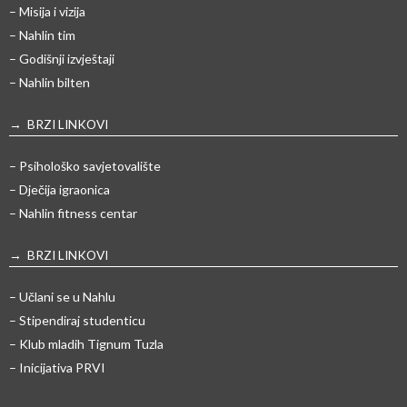
– Misija i vizija
– Nahlin tim
– Godišnji izvještaji
– Nahlin bilten
→ BRZI LINKOVI
– Psihološko savjetovalište
– Dječija igraonica
– Nahlin fitness centar
→ BRZI LINKOVI
– Učlani se u Nahlu
– Stipendiraj studenticu
– Klub mladih Tignum Tuzla
– Inicijativa PRVI