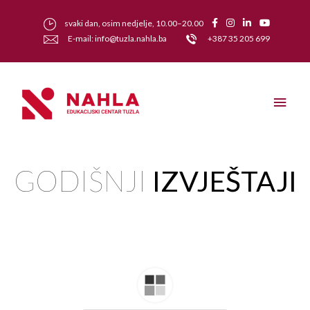
svaki dan, osim nedjelje, 10.00–20.00
E-mail: info@tuzla.nahla.ba
+387 35 205 699
GODIŠNJI
IZVJEŠTAJI