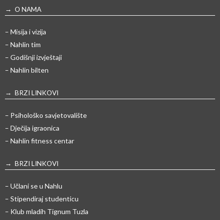
→ O NAMA
– Misija i vizija
– Nahlin tim
– Godišnji izvještaji
– Nahlin bilten
→ BRZI LINKOVI
– Psihološko savjetovalište
– Dječija igraonica
– Nahlin fitness centar
→ BRZI LINKOVI
– Učlani se u Nahlu
– Stipendiraj studenticu
– Klub mladih Tignum Tuzla