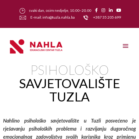
svaki dan, osim nedjelje, 10.00–20.00
E-mail: info@tuzla.nahla.ba
+387 35 205 699
PSIHOLOŠKO
SAVJETOVALIŠTE
TUZLA
Nahlino psihološko savjetovalište u Tuzli posvećeno je
rješavanju psiholoških problema i razvijanju dugoročnog
emocionalnog zadovoljstva svojih korisnika kroz primjenu