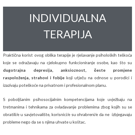
INDIVIDUALNA
TERAPIJA
Praktična korist ovog oblika terapije je rješavanje psiholoških teškoća
koje se odražavaju na cjelokupno funkcioniranje osobe, kao što su
dugotrajna depresija, anksioznost, česte promjene
raspoloženja, strahovi i fobije
koji utječu na odnose u porodici i
izazivaju poteškoće na privatnom i profesionalnom planu.
S poboljšanim psihosocijalnim kompetencijama koje uvježbaju na
tretmanima i tehnikama za ovladavanje problemima zbog kojih su se
obratili/e u savjetovalište, korisnici/e su ohrabreni/e da ne izbjegavaju
probleme nego da se s njima uhvate u koštac.