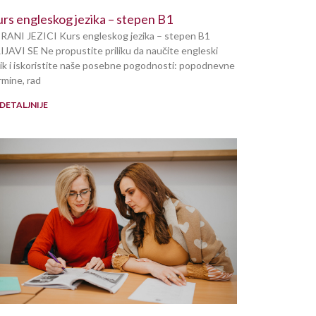
rs engleskog jezika – stepen B1
RANI JEZICI Kurs engleskog jezika – stepen B1
IJAVI SE Ne propustite priliku da naučite engleski
zik i iskoristite naše posebne pogodnosti: popodnevne
rmine, rad
DETALJNIJE