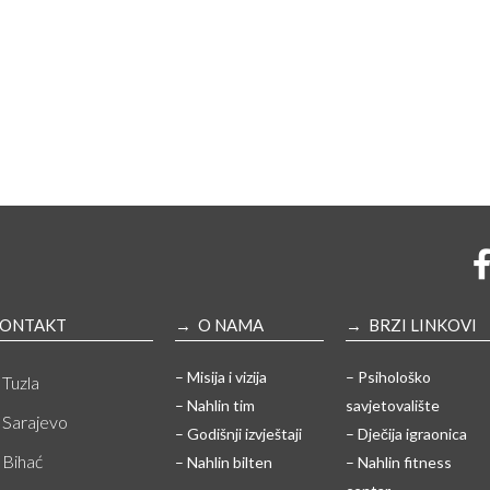
ONTAKT
→ O NAMA
→ BRZI LINKOVI
– Misija i vizija
– Psihološko
Tuzla
– Nahlin tim
savjetovalište
Sarajevo
– Godišnji izvještaji
– Dječija igraonica
Bihać
– Nahlin bilten
– Nahlin fitness