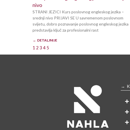
nivo
STRANI JEZICI Kurs poslovnog engleskog jezika –
srednji nivo PRIJAVI SE U savremenom poslovnom
svijetu, dobro poznavanje poslovnog engleskog jezika
predstavlja ključ za profesionalni rast
→ DETALJNIJE
1
2
3
4
5
→ K