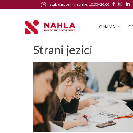
svaki dan, osim nedjelje, 10.00–20.00
O NAMA
OB
Strani jezici