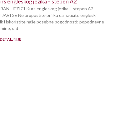
rs engleskog jezika – stepen A2
RANI JEZICI Kurs engleskog jezika – stepen A2
IJAVI SE Ne propustite priliku da naučite engleski
zik i iskoristite naše posebne pogodnosti: popodnevne
rmine, rad
DETALJNIJE