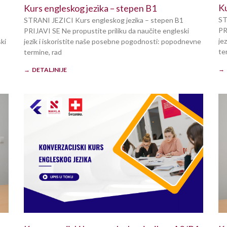
Ku
Kurs engleskog jezika – stepen B1
ST
STRANI JEZICI Kurs engleskog jezika – stepen B1
PR
PRIJAVI SE Ne propustite priliku da naučite engleski
je
ki
jezik i iskoristite naše posebne pogodnosti: popodnevne
te
termine, rad
→ 
→ DETALJNIJE