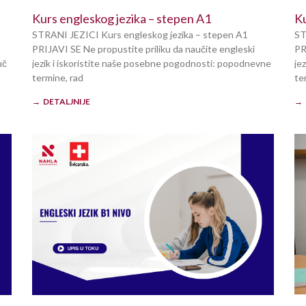
Kurs engleskog jezika – stepen A1
Ku
STRANI JEZICI Kurs engleskog jezika – stepen A1
ST
PRIJAVI SE Ne propustite priliku da naučite engleski
PR
uč
jezik i iskoristite naše posebne pogodnosti: popodnevne
je
termine, rad
te
→ DETALJNIJE
→ 