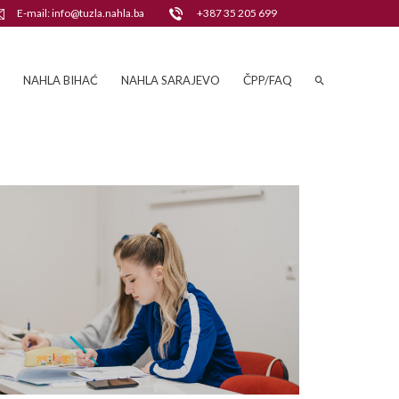
E-mail: info@tuzla.nahla.ba
+387 35 205 699
NAHLA BIHAĆ
NAHLA SARAJEVO
ČPP/FAQ