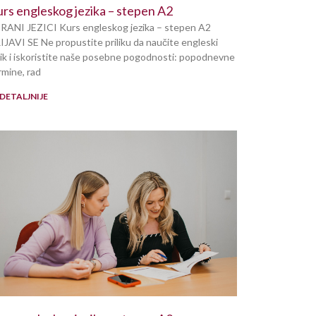
rs engleskog jezika – stepen A2
RANI JEZICI Kurs engleskog jezika – stepen A2
IJAVI SE Ne propustite priliku da naučite engleski
zik i iskoristite naše posebne pogodnosti: popodnevne
rmine, rad
DETALJNIJE