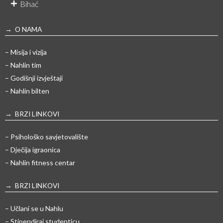
Bihać
→ O NAMA
– Misija i vizija
– Nahlin tim
– Godišnji izvještaji
– Nahlin bilten
→ BRZI LINKOVI
– Psihološko savjetovalište
– Dječija igraonica
– Nahlin fitness centar
→ BRZI LINKOVI
– Učlani se u Nahlu
– Stipendiraj studenticu