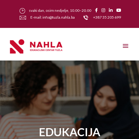
svaki dan, osim nedjelje, 10.00–20.00
E-mail: info@tuzla.nahla.ba
+387 35 205 699
EDUKACIJA