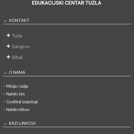
→ KONTAKT
Tuzla
Sarajevo
Bihać
→ O NAMA
– Misija i vizija
– Nahlin tim
– Godišnji izvještaji
– Nahlin bilten
→ BRZI LINKOVI