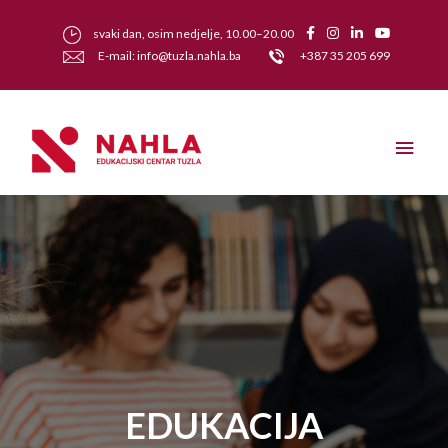
svaki dan, osim nedjelje, 10.00–20.00
E-mail: info@tuzla.nahla.ba
+387 35 205 699
EDUKACIJA