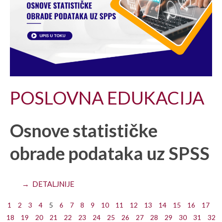
POSLOVNA EDUKACIJA
Osnove statističke
obrade podataka uz SPSS
→ DETALJNIJE
1
2
3
4
5
6
7
8
9
10
11
12
13
14
15
16
17
18
19
20
21
22
23
24
25
26
27
28
29
30
31
32