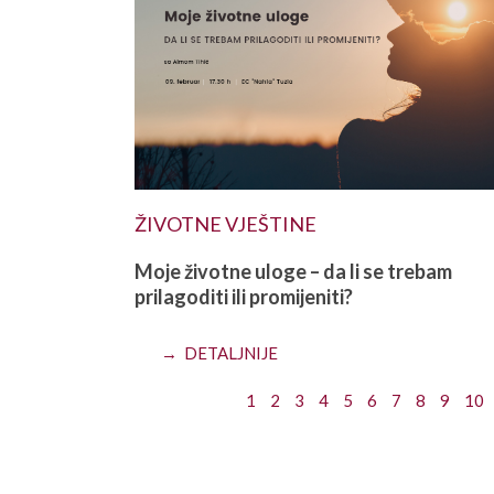
ŽIVOTNE VJEŠTINE
Moje životne uloge – da li se trebam
prilagoditi ili promijeniti?
→ DETALJNIJE
1
2
3
4
5
6
7
8
9
10