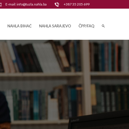
E-mail: info@tuzla.nahla.ba
+387 35 205 699
NAHLA BIHAĆ
NAHLA SARAJEVO
ČPP/FAQ