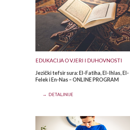
EDUKACIJA O VJERI I DUHOVNOSTI
Jezički tefsir sura: El-Fatiha, El-Ihlas, El-
Felek i En-Nas – ONLINE PROGRAM
→ DETALJNIJE