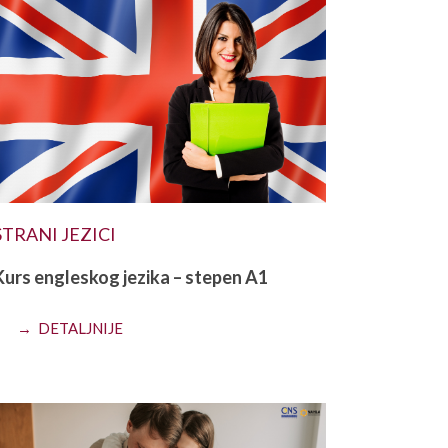
STRANI JEZICI
Kurs engleskog jezika – stepen A1
→ DETALJNIJE