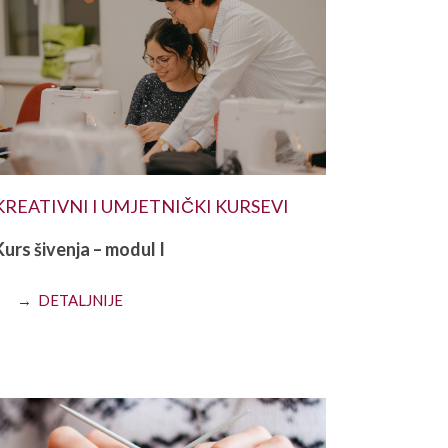
KREATIVNI I UMJETNIČKI KURSEVI
Kurs šivenja – modul I
→ DETALJNIJE