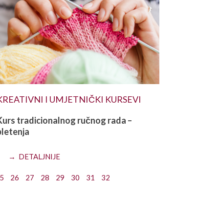
KREATIVNI I UMJETNIČKI KURSEVI
Kurs tradicionalnog ručnog rada –
pletenja
→ DETALJNIJE
5
26
27
28
29
30
31
32