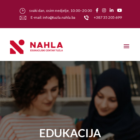
svaki dan, osim nedjelje, 10.00–20.00
E-mail: info@tuzla.nahla.ba
+387 35 205 699
EDUKACIJA