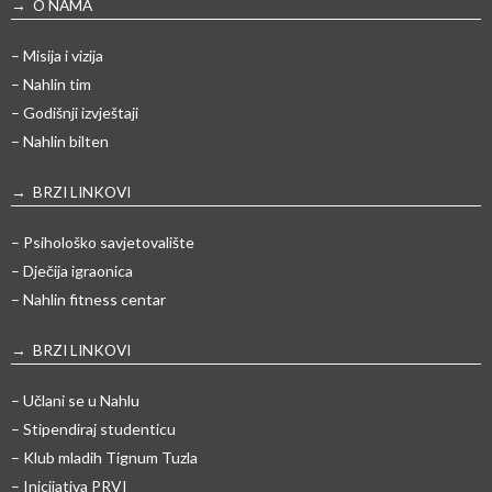
→ O NAMA
– Misija i vizija
– Nahlin tim
– Godišnji izvještaji
– Nahlin bilten
→ BRZI LINKOVI
– Psihološko savjetovalište
– Dječija igraonica
– Nahlin fitness centar
→ BRZI LINKOVI
– Učlani se u Nahlu
– Stipendiraj studenticu
– Klub mladih Tignum Tuzla
– Inicijativa PRVI