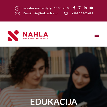
svaki dan, osim nedjelje, 10.00–20.00
E-mail: info@tuzla.nahla.ba
+387 35 205 699
EDUKACIJA