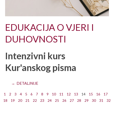
EDUKACIJA O VJERI I
DUHOVNOSTI
Intenzivni kurs
Kur'anskog pisma
→ DETALJNIJE
1
2
3
4
5
6
7
8
9
10
11
12
13
14
15
16
17
18
19
20
21
22
23
24
25
26
27
28
29
30
31
32