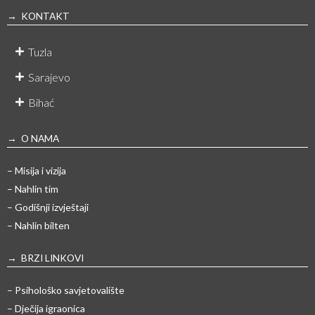
→ KONTAKT
Tuzla
Sarajevo
Bihać
→ O NAMA
– Misija i vizija
– Nahlin tim
– Godišnji izvještaji
– Nahlin bilten
→ BRZI LINKOVI
– Psihološko savjetovalište
– Dječija igraonica