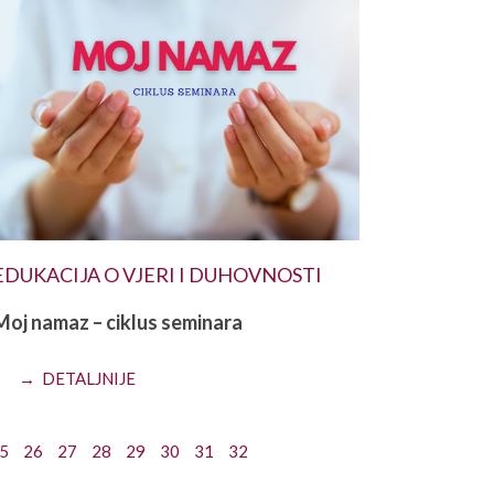
EDUKACIJA O VJERI I DUHOVNOSTI
Moj namaz – ciklus seminara
→ DETALJNIJE
5
26
27
28
29
30
31
32