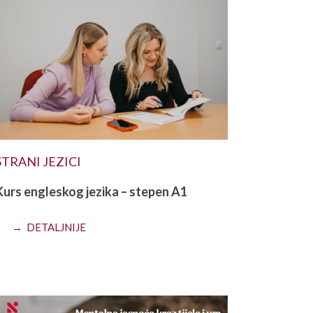
STRANI JEZICI
Kurs engleskog jezika – stepen A1
→ DETALJNIJE