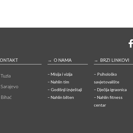
ONTAKT
→ O NAMA
→ BRZI LINKOVI
– Misija i vizija
– Psihološko
Tuzla
– Nahlin tim
savjetovalište
Sarajevo
– Godišnji izvještaji
– Dječija igraonica
Bihać
– Nahlin bilten
– Nahlin fitness
centar