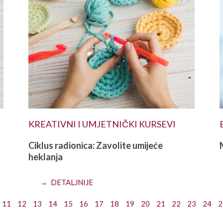
KREATIVNI I UMJETNIČKI KURSEVI
Ciklus radionica: Zavolite umijeće
heklanja
→ DETALJNIJE
11
12
13
14
15
16
17
18
19
20
21
22
23
24
2