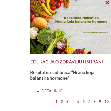
EDUKACIJA O ZDRAVLJU I ISHRANI
Besplatna radionica “Hrana koja
balansira hormone”
→ DETALJNIJE
1
2
3
4
5
6
7
8
9
10