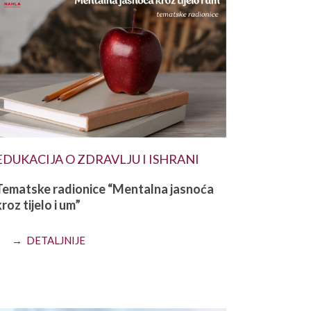
EDUKACIJA O ZDRAVLJU I ISHRANI
Tematske radionice “Mentalna jasnoća
roz tijelo i um”
→ DETALJNIJE