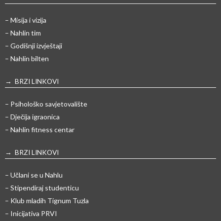
– Misija i vizija
– Nahlin tim
– Godišnji izvještaji
– Nahlin bilten
→ BRZI LINKOVI
– Psihološko savjetovalište
– Dječija igraonica
– Nahlin fitness centar
→ BRZI LINKOVI
– Učlani se u Nahlu
– Stipendiraj studenticu
– Klub mladih Tignum Tuzla
– Inicijativa PRVI