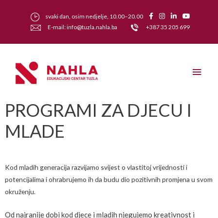
svaki dan, osim nedjelje, 10.00–20.00
E-mail: info@tuzla.nahla.ba
+387 35 205 699
PROGRAMI ZA DJECU I
MLADE
Kod mladih generacija razvijamo svijest o vlastitoj vrijednosti i
potencijalima i ohrabrujemo ih da budu dio pozitivnih promjena u svom
okruženju.
Od najranije dobi kod djece i mladih njegujemo kreativnost i