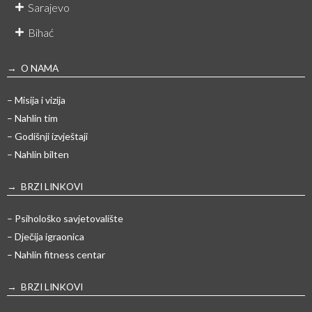
Sarajevo
Bihać
→ O NAMA
– Misija i vizija
– Nahlin tim
– Godišnji izvještaji
– Nahlin bilten
→ BRZI LINKOVI
– Psihološko savjetovalište
– Dječija igraonica
– Nahlin fitness centar
→ BRZI LINKOVI