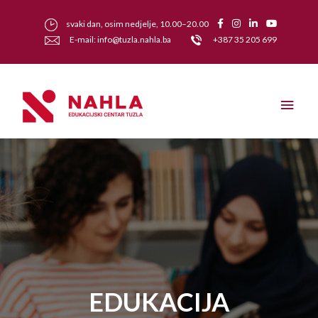
svaki dan, osim nedjelje, 10.00–20.00
E-mail: info@tuzla.nahla.ba
+387 35 205 699
EDUKACIJA