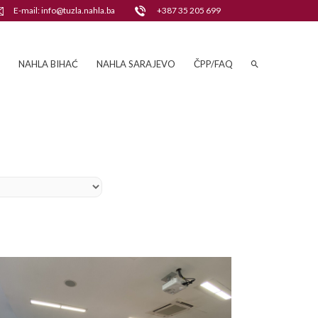
E-mail: info@tuzla.nahla.ba
+387 35 205 699
NAHLA BIHAĆ
NAHLA SARAJEVO
ČPP/FAQ