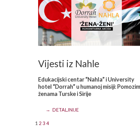
Vijesti iz Nahle
Edukacijski centar “Nahla” i University
hotel “Dorrah” u humanoj misiji: Pomozi
ženama Turske i Sirije
→ DETALJNIJE
1
2
3
4