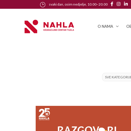
svaki dan, osim nedjelje, 10.00–20.00
O NAMA
OB