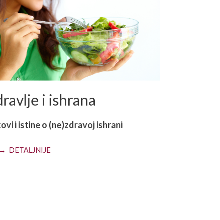
ravlje i ishrana
ovi i istine o (ne)zdravoj ishrani
→ DETALJNIJE