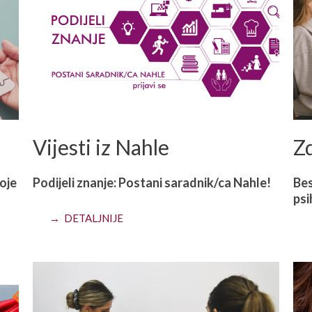
Vijesti iz Nahle
Zd
koje
Podijeli znanje: Postani saradnik/ca Nahle!
Bes
psi
→ DETALJNIJE