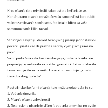
Kroz pisanje ćete primijetiti kako rastete i mijenjate se.
Kontinuirano pisanje osnažit će vašu samosvijest i produbiti
vaše razumijevanje samih sebe, što je jako bitno za vaše
samopouzdanje i lični razvoj.
Stručnjaci savjetuju da kod terapijskog pisanja jednostavno u
početku pišete kao da praznite sadržaj cijelog svog uma na
papir.
Samo pišite 6 minuta, bez zaustavljanja, ništa ne brišite i ne
prepravljajte, ne brinite se o stilu i gramatici. Zatim odaberite
temu i usmjerite se na nešto konkretno, naprimjer „strah i
tjeskoba zbog izolacije“.
Postoji nekoliko formi pisanja koje možete odabrati a to su:
1. Vođenje dnevnika
2. Pisanje pisama zahvalnosti
3. Ekspresivno pisanje je slično je vođenju dnevnika, no ovdje