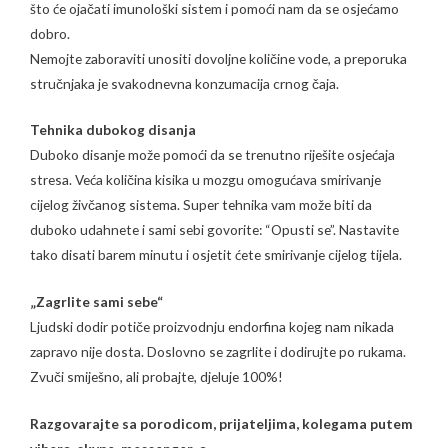
što će ojačati imunološki sistem i pomoći nam da se osjećamo
dobro.
Nemojte zaboraviti unositi dovoljne količine vode, a preporuka
stručnjaka je svakodnevna konzumacija crnog čaja.
Tehnika dubokog disanja
Duboko disanje može pomoći da se trenutno riješite osjećaja
stresa. Veća količina kisika u mozgu omogućava smirivanje
cijelog živčanog sistema. Super tehnika vam može biti da
duboko udahnete i sami sebi govorite: “Opusti se”. Nastavite
tako disati barem minutu i osjetit ćete smirivanje cijelog tijela.
„Zagrlite sami sebe“
Ljudski dodir potiče proizvodnju endorfina kojeg nam nikada
zapravo nije dosta. Doslovno se zagrlite i dodirujte po rukama.
Zvuči smiješno, ali probajte, djeluje 100%!
Razgovarajte sa porodicom, prijateljima, kolegama putem