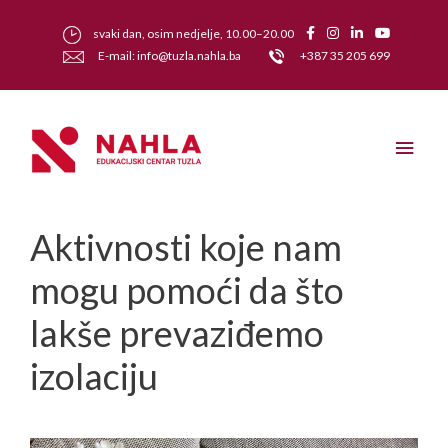
svaki dan, osim nedjelje, 10.00–20.00
E-mail: info@tuzla.nahla.ba
+387 35 205 699
Aktivnosti koje nam
mogu pomoći da što
lakše prevaziđemo
izolaciju