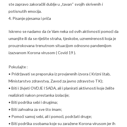
ste zapravo zakoračili dublje u „tavan“ svojih skrivenih i
potisnutih emocija.
4. Pisanje pjesama i priča
Iskreno se nadamo da će Vam neka od ovih aktivnosti pomoći da
umanjite ili da se riješite straha, tjeskobe, uznemirenosti koja je
prouzrokovana trenutnom situacijom odnosno pandemijom
izazvanom Korona virusom ( Covid 19 ).
Pokušajte :
• Pridržavati se preporuka iz provjerenih izvora ( Krizni štab,
Ministarstvo zdravstva, Zavod za javno zdravstvo TK);
• Biti i živjeti OVDJE I SADA, ali i planirati aktivnosti koje želite
realizirati nakon prestanka izolacije;
• Biti podrška sebi i drugima;
• Biti zahvalna za sve što imam;
• Pomoći samoj sebi, ali i pomoći, podržati druge;
• Biti podrška osobama koje su zaražene Korona virusom jer ih