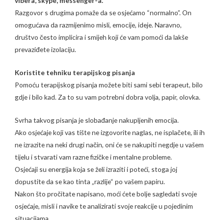
vibera, skype, messenger-a.
Razgovor s drugima pomaže da se osjećamo “normalno”. On
omogućava da razmijenimo misli, emocije, ideje. Naravno,
društvo često implicira i smijeh koji će vam pomoći da lakše
prevaziđete izolaciju.
Koristite tehniku terapijskog pisanja
Pomoću terapijskog pisanja možete biti sami sebi terapeut, bilo
gdje i bilo kad. Za to su vam potrebni dobra volja, papir, olovka.
Svrha takvog pisanja je slobađanje nakupljenih emocija.
Ako osjećaje koji vas tište ne izgovorite naglas, ne isplačete, ili ih
ne izrazite na neki drugi način, oni će se nakupiti negdje u vašem
tijelu i stvarati vam razne fizičke i mentalne probleme.
Osjećaji su energija koja se želi izraziti i poteći, stoga joj
dopustite da se kao tinta „razlije“ po vašem papiru.
Nakon što pročitate napisano, moći ćete bolje sagledati svoje
osjećaje, misli i navike te analizirati svoje reakcije u pojedinim
situacijama.