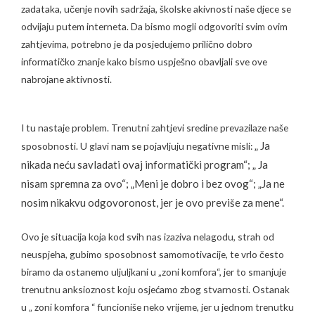
zadataka, učenje novih sadržaja, školske akivnosti naše djece se
odvijaju putem interneta. Da bismo mogli odgovoriti svim ovim
zahtjevima, potrebno je da posjedujemo prilično dobro
informatičko znanje kako bismo uspješno obavljali sve ove
nabrojane aktivnosti.
I tu nastaje problem. Trenutni zahtjevi sredine prevazilaze naše
„ Ja
sposobnosti. U glavi nam se pojavljuju negativne misli:
nikada neću savladati ovaj informatički program“;
„ Ja
nisam spremna za ovo“;
„Meni je dobro i bez ovog“;
„Ja ne
nosim nikakvu odgovoronost, jer je ovo previše za mene“.
Ovo je situacija koja kod svih nas izaziva nelagodu, strah od
neuspjeha, gubimo sposobnost samomotivacije, te vrlo često
biramo da ostanemo uljuljkani u „zoni komfora“, jer to smanjuje
trenutnu anksioznost koju osjećamo zbog stvarnosti. Ostanak
u „ zoni komfora “ funcioniše neko vrijeme, jer u jednom trenutku