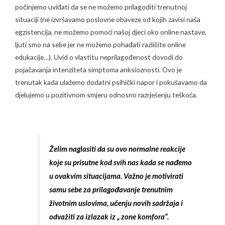
počinjemo uviđati da se ne možemo prilagoditi trenutnoj
situaciji (ne izvršavamo poslovne obaveze od kojih zavisi naša
egzistencija, ne možemo pomoći našoj djeci oko online nastave,
ljuti smo na sebe jer ne možemo pohađati različite online
edukacije…). Uvid o vlastitu neprilagođenost dovodi do
pojačavanja intenziteta simptoma anksioznosti. Ovo je
trenutak kada ulažemo dodatni psihički napor i pokušavamo da
djelujemo u pozitivnom smjeru odnosno razrješenju teškoća.
Želim naglasiti da su ovo normalne reakcije
koje su prisutne kod svih nas kada se nađemo
u ovakvim situacijama. Važno je motivirati
samu sebe za prilagođavanje trenutnim
životnim uslovima, učenju novih sadržaja i
odvažiti za izlazak iz „ zone komfora“.