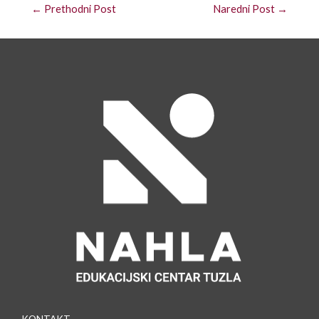
←
Prethodni Post
Naredni Post
→
→ KONTAKT