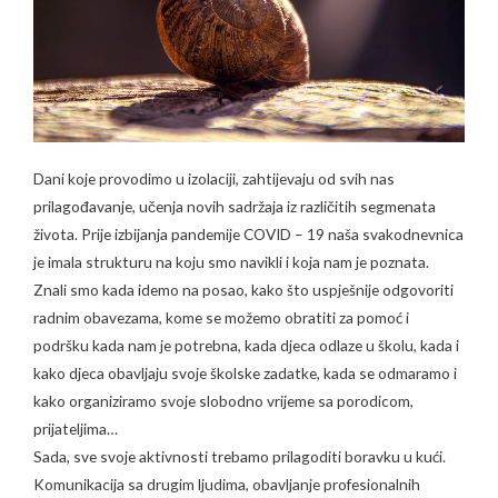
Dani koje provodimo u izolaciji, zahtijevaju od svih nas
prilagođavanje, učenja novih sadržaja iz različitih segmenata
života. Prije izbijanja pandemije COVID – 19 naša svakodnevnica
je imala strukturu na koju smo navikli i koja nam je poznata.
Znali smo kada idemo na posao, kako što uspješnije odgovoriti
radnim obavezama, kome se možemo obratiti za pomoć i
podršku kada nam je potrebna, kada djeca odlaze u školu, kada i
kako djeca obavljaju svoje školske zadatke, kada se odmaramo i
kako organiziramo svoje slobodno vrijeme sa porodicom,
prijateljima…
Sada, sve svoje aktivnosti trebamo prilagoditi boravku u kući.
Komunikacija sa drugim ljudima, obavljanje profesionalnih