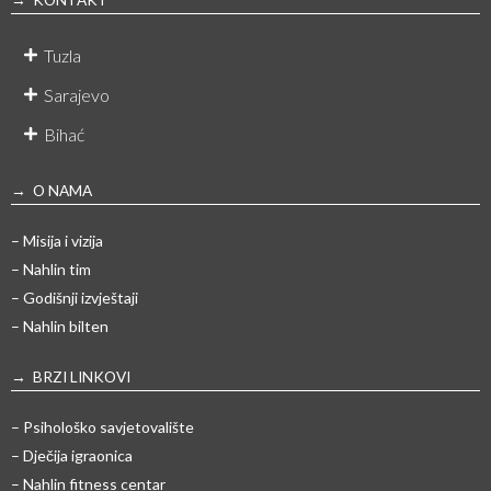
Tuzla
Sarajevo
Bihać
→ O NAMA
– Misija i vizija
– Nahlin tim
– Godišnji izvještaji
– Nahlin bilten
→ BRZI LINKOVI
– Psihološko savjetovalište
– Dječija igraonica
– Nahlin fitness centar