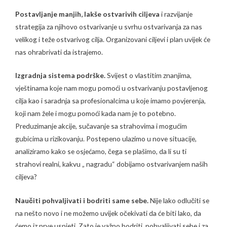
Postavljanje manjih, lakše ostvarivih ciljeva
i razvijanje
strategija za njihovo ostvarivanje u svrhu ostvarivanja za nas
velikog i teže ostvarivog cilja. Organizovani ciljevi i plan uvijek će
nas ohrabrivati da istrajemo.
Izgradnja sistema podrške.
Svijest o vlastitim znanjima,
vještinama koje nam mogu pomoći u ostvarivanju postavljenog
cilja kao i saradnja sa profesionalcima u koje imamo povjerenja,
koji nam žele i mogu pomoći kada nam je to potebno.
Preduzimanje akcije, sučavanje sa strahovima i mogućim
gubicima u rizikovanju. Postepeno ulazimo u nove situacije,
analiziramo kako se osjećamo, čega se plašimo, da li su ti
strahovi realni, kakvu „ nagradu“ dobijamo ostvarivanjem naših
ciljeva?
Naučiti pohvaljivati i bodriti same sebe.
Nije lako odlučiti se
na nešto novo i ne možemo uvijek očekivati da će biti lako, da
ćemo iz prve uspjeti. Zato je važno bodriti, pohvaljivati sebe i za