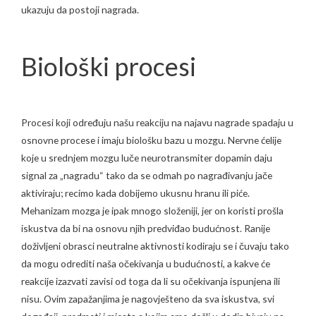
ukazuju da postoji nagrada.
Biološki procesi
Procesi koji određuju našu reakciju na najavu nagrade spadaju u
osnovne procese i imaju biološku bazu u mozgu. Nervne ćelije
koje u srednjem mozgu luče neurotransmiter dopamin daju
signal za „nagradu“ tako da se odmah po nagrađivanju jače
aktiviraju; recimo kada dobijemo ukusnu hranu ili piće.
Mehanizam mozga je ipak mnogo složeniji, jer on koristi prošla
iskustva da bi na osnovu njih predviđao budućnost. Ranije
doživljeni obrasci neutralne aktivnosti kodiraju se i čuvaju tako
da mogu odrediti naša očekivanja u budućnosti, a kakve će
reakcije izazvati zavisi od toga da li su očekivanja ispunjena ili
nisu. Ovim zapažanjima je nagovješteno da sva iskustva, svi