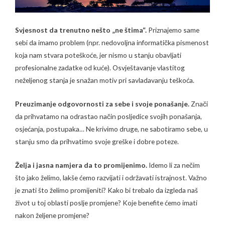
Svjesnost da trenutno nešto „ne štima“.
Priznajemo same
sebi da imamo problem (npr. nedovoljna informatička pismenost
koja nam stvara poteškoće, jer nismo u stanju obavljati
profesionalne zadatke od kuće). Osvještavanje vlastitog
neželjenog stanja je snažan motiv pri savladavanju teškoća.
Preuzimanje odgovornosti za sebe i svoje ponašanje.
Znači
da prihvatamo na odrastao način posljedice svojih ponašanja,
osjećanja, postupaka… Ne krivimo druge, ne sabotiramo sebe, u
stanju smo da prihvatimo svoje greške i dobre poteze.
Želja i jasna namjera da to promijenimo.
Idemo li za nečim
što jako želimo, lakše ćemo razvijati i održavati istrajnost. Važno
je znati što želimo promijeniti? Kako bi trebalo da izgleda naš
život u toj oblasti poslje promjene? Koje benefite ćemo imati
nakon željene promjene?