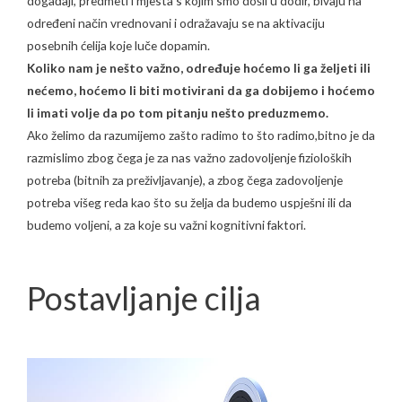
događaji, predmeti i mjesta s kojim smo došli u dodir, bivaju na
određeni način vrednovani i odražavaju se na aktivaciju
posebnih ćelija koje luče dopamin.
Koliko nam je nešto važno, određuje hoćemo li ga željeti ili
nećemo, hoćemo li biti motivirani da ga dobijemo i hoćemo
li imati volje da po tom pitanju nešto preduzmemo.
Ako želimo da razumijemo zašto radimo to što radimo,bitno je da
razmislimo zbog čega je za nas važno zadovoljenje fizioloških
potreba (bitnih za preživljavanje), a zbog čega zadovoljenje
potreba višeg reda kao što su želja da budemo uspješni ili da
budemo voljeni, a za koje su važni kognitivni faktori.
Postavljanje cilja