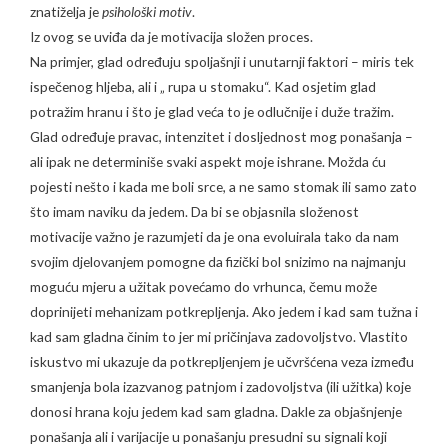
znatiželja je
psihološki motiv
.
Iz ovog se uviđa da je motivacija složen proces.
Na primjer, glad određuju spoljašnji i unutarnji faktori – miris tek
ispečenog hljeba, ali i „ rupa u stomaku“. Kad osjetim glad
potražim hranu i što je glad veća to je odlučnije i duže tražim.
Glad određuje pravac, intenzitet i dosljednost mog ponašanja –
ali ipak ne determiniše svaki aspekt moje ishrane. Možda ću
pojesti nešto i kada me boli srce, a ne samo stomak ili samo zato
što imam naviku da jedem. Da bi se objasnila složenost
motivacije važno je razumjeti da je ona evoluirala tako da nam
svojim djelovanjem pomogne da fizički bol snizimo na najmanju
moguću mjeru a užitak povećamo do vrhunca, čemu može
doprinijeti mehanizam potkrepljenja. Ako jedem i kad sam tužna i
kad sam gladna činim to jer mi pričinjava zadovoljstvo. Vlastito
iskustvo mi ukazuje da potkrepljenjem je učvršćena veza između
smanjenja bola izazvanog patnjom i zadovoljstva (ili užitka) koje
donosi hrana koju jedem kad sam gladna. Dakle za objašnjenje
ponašanja ali i varijacije u ponašanju presudni su signali koji