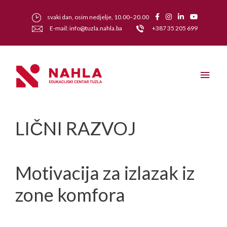
svaki dan, osim nedjelje, 10.00–20.00
E-mail: info@tuzla.nahla.ba
+387 35 205 699
LIČNI RAZVOJ
Motivacija za izlazak iz
zone komfora