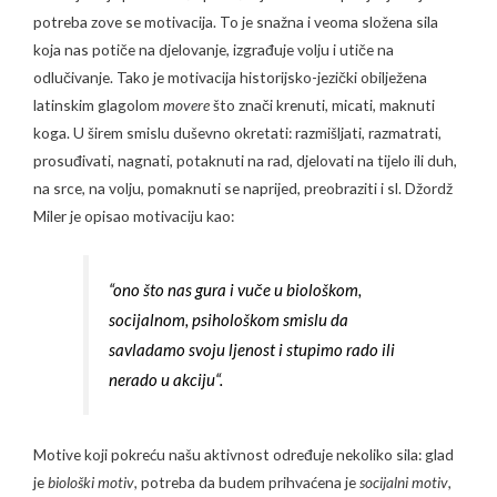
potreba zove se motivacija. To je snažna i veoma složena sila
koja nas potiče na djelovanje, izgrađuje volju i utiče na
odlučivanje. Tako je motivacija historijsko-jezički obilježena
latinskim glagolom
movere
što znači krenuti, micati, maknuti
koga. U širem smislu duševno okretati: razmišljati, razmatrati,
prosuđivati, nagnati, potaknuti na rad, djelovati na tijelo ili duh,
na srce, na volju, pomaknuti se naprijed, preobraziti i sl. Džordž
Miler je opisao motivaciju kao:
“ono što nas gura i vuče u biološkom,
socijalnom, psihološkom smislu da
savladamo svoju ljenost i stupimo rado ili
nerado u akciju“.
Motive koji pokreću našu aktivnost određuje nekoliko sila: glad
je
biološki motiv
, potreba da budem prihvaćena je
socijalni motiv
,