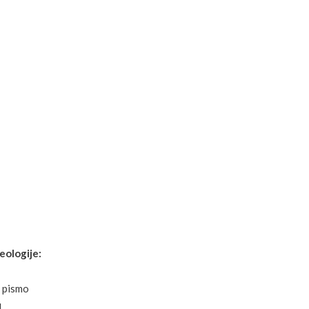
eologije:
o pismo
I