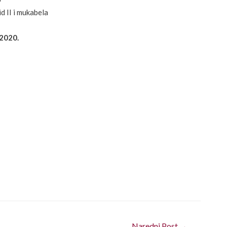
d II i mukabela
 2020.
Naredni Post
→