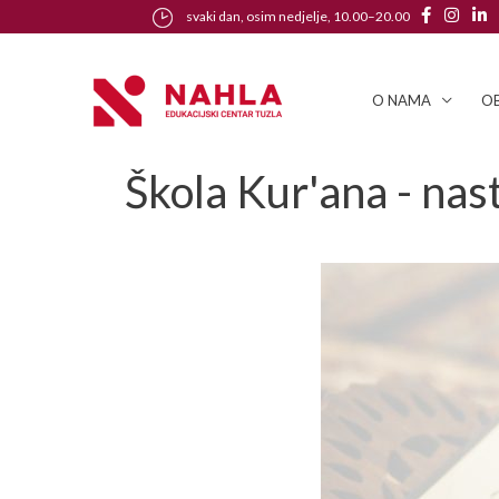
svaki dan, osim nedjelje, 10.00–20.00
O NAMA
OB
Škola Kur'ana - nast