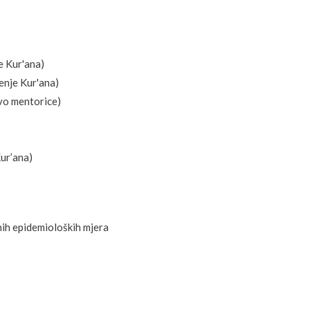
je Kur'ana)
čenje Kur'ana)
tvo mentorice)
Kur’ana)
nih epidemioloških mjera