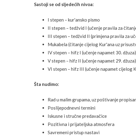
Sastoji se od sljedećih nivoa:
I stepen – kur'ansko pismo
II stepen – tedžvid I (učenje pravila za čitan
III stepen – tedžvid II (primjena pravila za u
Mukabela (čitanje cijelog Kur'ana uz prisus
IV stepen – hifz I (učenje napamet 30. džuza)
V stepen – hifz II (učenje napamet 29. džuza)
VI stepen – hifz III (učenje napamet cijelog 
Šta nudimo:
Rad u malim grupama, uz poštivanje propisa
Poslijepodnevni termini
Iskusne i stručne predavačice
Pozitivna i prijateljska atmosfera
Savremeni pristup nastavi