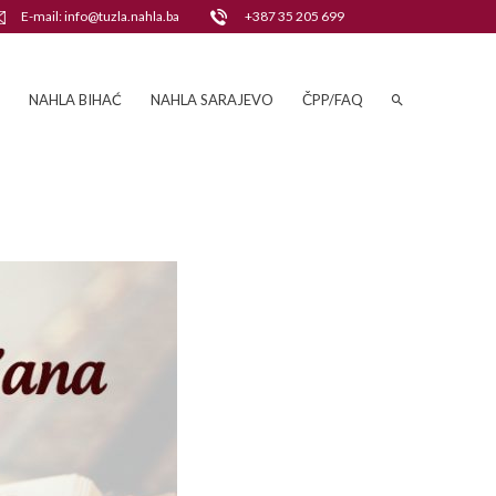
E-mail: info@tuzla.nahla.ba
+387 35 205 699
NAHLA BIHAĆ
NAHLA SARAJEVO
ČPP/FAQ