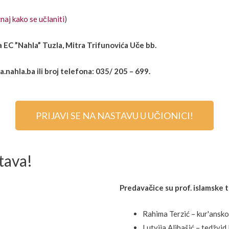
naj kako se učlaniti
)
 EC ”Nahla” Tuzla, Mitra Trifunovića Uče bb.
a.nahla.ba ili broj telefona: 035/ 205 – 699.
PRIJAVI SE NA NASTAVU U UČIONICI!
tava!
Predavačice su prof. islamske t
Rahima Terzić – kur'ansk
Lutvija Alibašić – tedžvid 