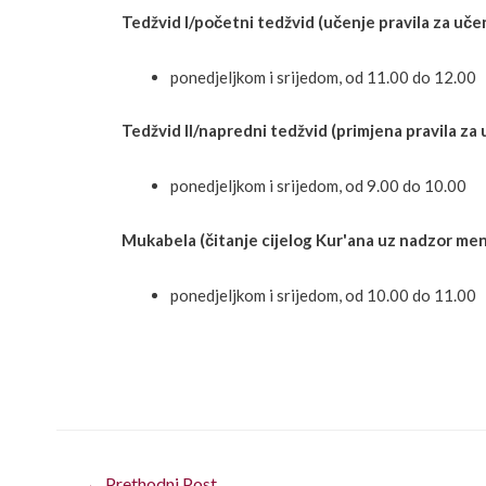
Tedžvid I/početni tedžvid (učenje pravila za uče
ponedjeljkom i srijedom, od 11.00 do 12.00
Tedžvid II/napredni tedžvid (primjena pravila za
ponedjeljkom i srijedom, od 9.00 do 10.00
Mukabela (čitanje cijelog Kur'ana uz nadzor men
ponedjeljkom i srijedom, od 10.00 do 11.00
←
Prethodni Post