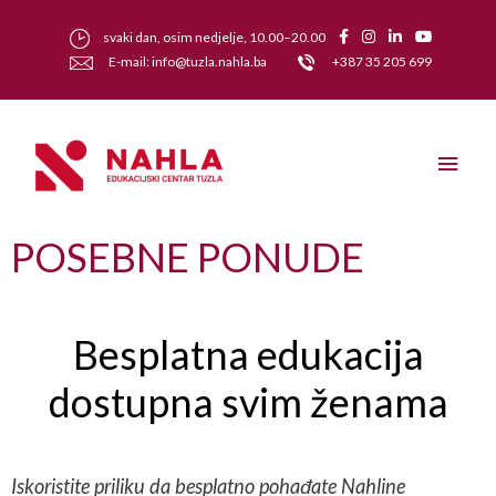
svaki dan, osim nedjelje, 10.00–20.00
E-mail: info@tuzla.nahla.ba
+387 35 205 699
POSEBNE PONUDE
Besplatna edukacija
dostupna svim ženama
Iskoristite priliku da besplatno pohađate Nahline