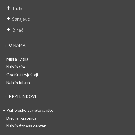
Tuzla
Sarajevo
Bihać
→ O NAMA
– Misija i vizija
– Nahlin tim
– Godišnji izvještaji
– Nahlin bilten
→ BRZI LINKOVI
– Psihološko savjetovalište
– Dječija igraonica
– Nahlin fitness centar