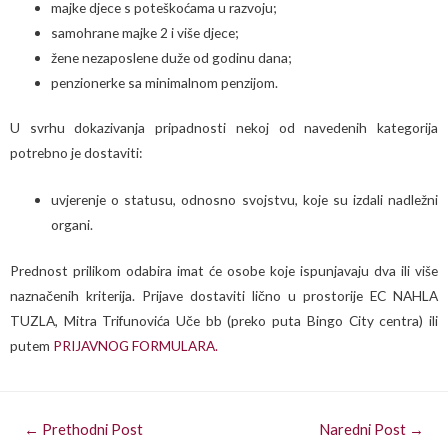
majke djece s poteškoćama u razvoju;
samohrane majke 2 i više djece;
žene nezaposlene duže od godinu dana;
penzionerke sa minimalnom penzijom.
U svrhu dokazivanja pripadnosti nekoj od navedenih kategorija
potrebno je dostaviti:
uvjerenje o statusu, odnosno svojstvu, koje su izdali nadležni
organi.
Prednost prilikom odabira imat će osobe koje ispunjavaju dva ili više
naznačenih kriterija. Prijave dostaviti lično u prostorije EC NAHLA
TUZLA, Mitra Trifunovića Uče bb (preko puta Bingo City centra) ili
putem
PRIJAVNOG FORMULARA.
←
Prethodni Post
Naredni Post
→