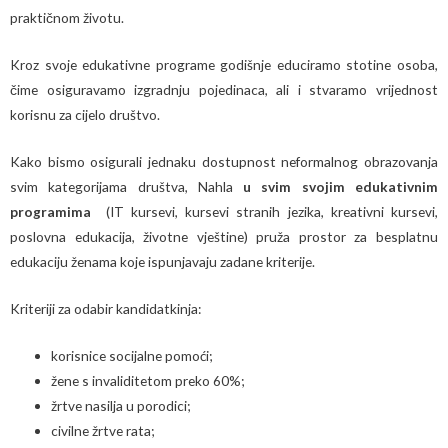
praktičnom životu.
Kroz svoje edukativne programe godišnje educiramo stotine osoba,
čime osiguravamo izgradnju pojedinaca, ali i stvaramo vrijednost
korisnu za cijelo društvo.
Kako bismo osigurali jednaku dostupnost neformalnog obrazovanja
svim kategorijama društva, Nahla
u svim svojim edukativnim
programima
(IT kursevi, kursevi stranih jezika, kreativni kursevi,
poslovna edukacija, životne vještine) pruža prostor za besplatnu
edukaciju ženama koje ispunjavaju zadane kriterije.
Kriteriji za odabir kandidatkinja:
korisnice socijalne pomoći;
žene s invaliditetom preko 60%;
žrtve nasilja u porodici;
civilne žrtve rata;