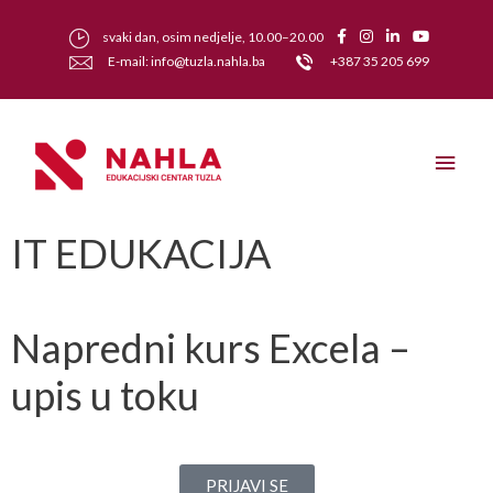
svaki dan, osim nedjelje, 10.00–20.00
E-mail: info@tuzla.nahla.ba
+387 35 205 699
IT EDUKACIJA
Napredni kurs Excela –
upis u toku
PRIJAVI SE