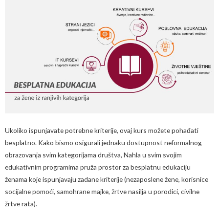
Ukoliko ispunjavate potrebne kriterije, ovaj kurs možete pohađati
besplatno. Kako bismo osigurali jednaku dostupnost neformalnog
obrazovanja svim kategorijama društva, Nahla u svim svojim
edukativnim programima pruža prostor za besplatnu edukaciju
ženama koje ispunjavaju zadane kriterije (nezaposlene žene, korisnice
socijalne pomoći, samohrane majke, žrtve nasilja u porodici, civilne
žrtve rata).