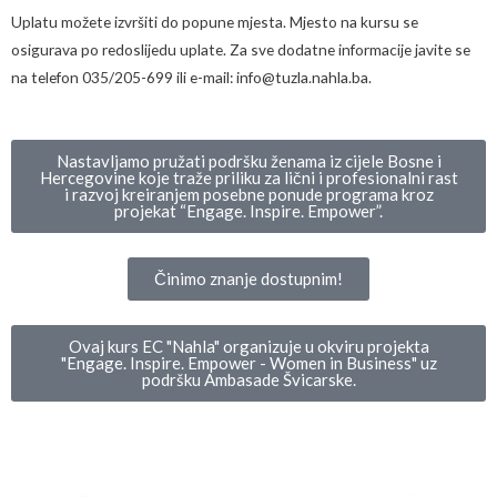
Uplatu možete izvršiti do popune mjesta. Mjesto na kursu se
osigurava po redoslijedu uplate. Za sve dodatne informacije javite se
na telefon 035/205-699 ili e-mail: info@tuzla.nahla.ba.
Nastavljamo pružati podršku ženama iz cijele Bosne i
Hercegovine koje traže priliku za lični i profesionalni rast
i razvoj kreiranjem posebne ponude programa kroz
projekat “Engage. Inspire. Empower”.
Činimo znanje dostupnim!
Ovaj kurs EC "Nahla" organizuje u okviru projekta
"Engage. Inspire. Empower - Women in Business" uz
podršku Ambasade Švicarske.