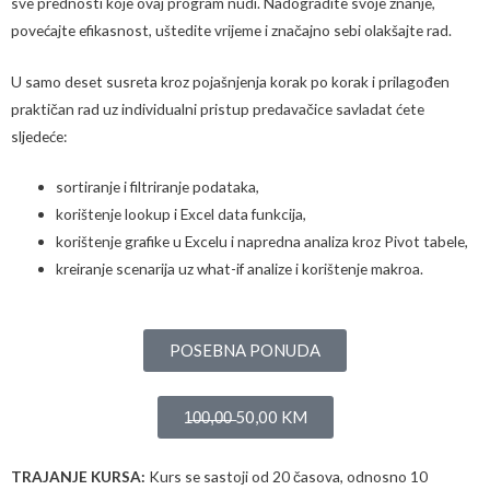
sve prednosti koje ovaj program nudi. Nadogradite svoje znanje,
povećajte efikasnost, uštedite vrijeme i značajno sebi olakšajte rad.
U samo deset susreta kroz pojašnjenja korak po korak i prilagođen
praktičan rad uz individualni pristup predavačice savladat ćete
sljedeće:
sortiranje i filtriranje podataka,
korištenje lookup i Excel data funkcija,
korištenje grafike u Excelu i napredna analiza kroz Pivot tabele,
kreiranje scenarija uz what-if analize i korištenje makroa.
POSEBNA PONUDA
1̶0̶0̶,̶0̶0̶ 50,00 KM
TR
AJANJE KURSA:
Kurs se sastoji od 20 časova, odnosno 10