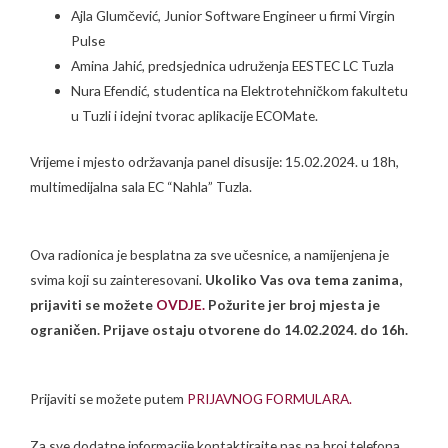
Ajla Glumčević, Junior Software Engineer u firmi Virgin
Pulse
Amina Jahić, predsjednica udruženja EESTEC LC Tuzla
Nura Efendić, studentica na Elektrotehničkom fakultetu
u Tuzli i idejni tvorac aplikacije ECOMate.
Vrijeme i mjesto održavanja panel disusije: 15.02.2024. u 18h,
multimedijalna sala EC “Nahla” Tuzla.
Ova radionica je besplatna za sve učesnice, a namijenjena je
svima koji su zainteresovani.
Ukoliko Vas ova tema zanima,
prijaviti se možete
OVDJE.
Požurite jer broj mjesta je
ograničen. Prijave ostaju otvorene do 14.02.2024. do 16h.
Prijaviti se možete putem
PRIJAVNOG FORMULARA.
Za sve dodatne informacije kontaktirajte nas na broj telefona