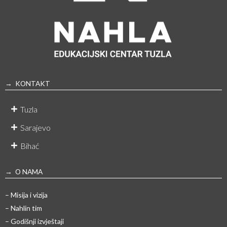
→ KONTAKT
Tuzla
Sarajevo
Bihać
→ O NAMA
– Misija i vizija
– Nahlin tim
– Godišnji izvještaji