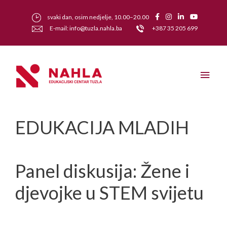
svaki dan, osim nedjelje, 10.00–20.00
E-mail: info@tuzla.nahla.ba
+387 35 205 699
EDUKACIJA MLADIH
Panel diskusija: Žene i
djevojke u STEM svijetu