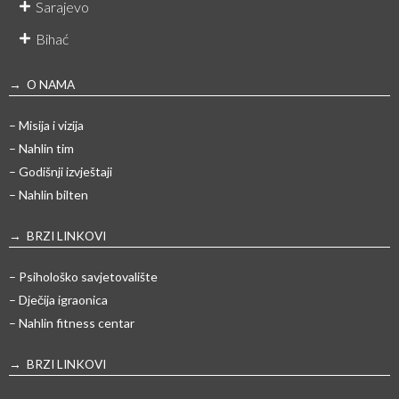
Sarajevo
Bihać
→ O NAMA
– Misija i vizija
– Nahlin tim
– Godišnji izvještaji
– Nahlin bilten
→ BRZI LINKOVI
– Psihološko savjetovalište
– Dječija igraonica
– Nahlin fitness centar
→ BRZI LINKOVI