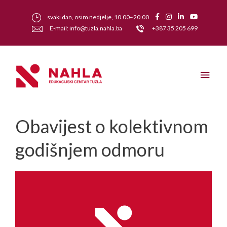
svaki dan, osim nedjelje, 10.00–20.00
E-mail: info@tuzla.nahla.ba
+387 35 205 699
Obavijest o kolektivnom
godišnjem odmoru