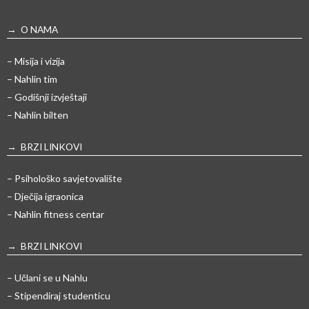
→ O NAMA
– Misija i vizija
– Nahlin tim
– Godišnji izvještaji
– Nahlin bilten
→ BRZI LINKOVI
– Psihološko savjetovalište
– Dječija igraonica
– Nahlin fitness centar
→ BRZI LINKOVI
– Učlani se u Nahlu
– Stipendiraj studenticu