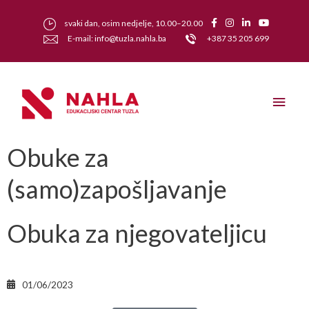
svaki dan, osim nedjelje, 10.00–20.00
E-mail: info@tuzla.nahla.ba
+387 35 205 699
Obuke za
(samo)zapošljavanje
Obuka za njegovateljicu
01/06/2023