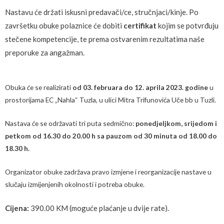
Nastavu će držati iskusni predavači/ce, stručnjaci/kinje. Po
završetku obuke polaznice će dobiti
certifikat
kojim se potvrđuju
stečene kompetencije, te prema ostvarenim rezultatima naše
preporuke za angažman.
Obuka će se realizirati
od 03. februara do 12. aprila 2023. godine
u
prostorijama EC „Nahla“ Tuzla, u ulici Mitra Trifunovića Uče bb u Tuzli.
Nastava će se održavati tri puta sedmično:
ponedjeljkom, srijedom i
petkom od 16.30 do 20.00 h sa pauzom od 30 minuta od 18.00 do
18.30 h.
Organizator obuke zadržava pravo izmjene i reorganizacije nastave u
slučaju izmijenjenih okolnosti i potreba obuke.
Cijena:
390.00 KM (moguće plaćanje u dvije rate).