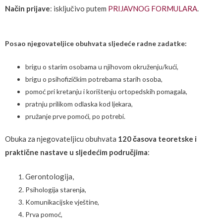
Način prijave
: isključivo putem
PRIJAVNOG FORMULARA
.
Posao njegovateljice obuhvata sljedeće radne zadatke:
brigu o starim osobama u njihovom okruženju/kući,
brigu o psihofizičkim potrebama starih osoba,
pomoć pri kretanju i korištenju ortopedskih pomagala,
pratnju prilikom odlaska kod ljekara,
pružanje prve pomoći, po potrebi.
Obuka za njegovateljicu obuhvata
120 časova teoretske i
praktične nastave u sljedećim područjima
:
Gerontologija,
Psihologija starenja,
Komunikacijske vještine,
Prva pomoć,