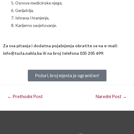
Osnove medicinske njege,
Gerijatrija,
Ishrana i hranjenje,
Karijerno savjetovanje.
Za sva pitanja i dodatna pojašnjenja obratite se na e-mail:
info@tuzla.nahla.ba ili na broj telefona 035 205 699.
Požuri, broj mjesta je ograničen!
←
Prethodni Post
Naredni Post
→