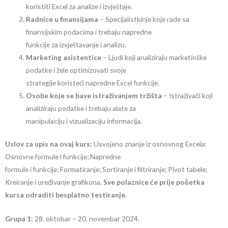
koristiti Excel za analize i izvještaje.
Radnice u finansijama
– Specijalistkinje koje rade sa
finansijskim podacima i trebaju napredne
funkcije za izvještavanje i analizu.
Marketing asistentice
– Ljudi koji analiziraju marketinške
podatke i žele optimizovati svoje
strategije koristeći napredne Excel funkcije.
Osobe koje se bave istraživanjem tržišta
– Istraživači koji
analiziraju podatke i trebaju alate za
manipulaciju i vizualizaciju informacija.
Uslov za upis na ovaj kurs:
Usvojeno znanje iz osnovnog Excela:
Osnovne formule i funkcije; Napredne
formule i funkcije; Formatiranje; Sortiranje i filtriranje; Pivot tabele;
Kreiranje i uređivanje grafikona.
Sve polaznice će prije početka
kursa odraditi besplatno testiranje.
Grupa 1:
28. oktobar – 20. novembar 2024.