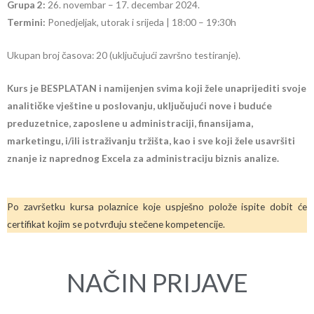
Grupa 2:
26. novembar – 17. decembar 2024.
Termini:
Ponedjeljak, utorak i srijeda | 18:00 – 19:30h
Ukupan broj časova: 20 (uključujući završno testiranje).
Kurs je BESPLATAN i namijenjen svima koji žele unaprijediti svoje
analitičke vještine u poslovanju, uključujući nove i buduće
preduzetnice, zaposlene u administraciji, finansijama,
marketingu, i/ili istraživanju tržišta, kao i sve koji žele usavršiti
znanje iz naprednog Excela za administraciju biznis analize.
Po završetku kursa polaznice koje uspješno polože ispite dobit će
certifikat kojim se potvrđuju stečene kompetencije.
NAČIN PRIJAVE