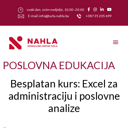
svaki dan, osim nedjelje, 10.00–20.00
E-mail: info@tuzla.nahla.ba
+387 35 205 699
POSLOVNA EDUKACIJA
Besplatan kurs: Excel za
administraciju i poslovne
analize