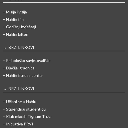
– Misija i vizija
– Nahlin tim
– Godišnji izvještaji
– Nahlin bilten
→ BRZI LINKOVI
– Psihološko savjetovalište
– Dječija igraonica
– Nahlin fitness centar
→ BRZI LINKOVI
– Učlani se u Nahlu
– Stipendiraj studenticu
– Klub mladih Tignum Tuzla
– Inicijativa PRVI