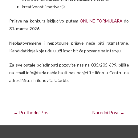
kreativnost i motivacija.
Prijave na konkurs isključivo putem
ONLINE FORMULARA
do
31
. marta 2026.
Neblagovremene i nepotpune prijave neće biti razmatrane.
Kandidatkinje koje uđu u uži izbor bit će pozvane na intervju.
Za sve ostale pojedinosti pozovite nas na 035/205-699, pišite
na email info@tuzla.nahla.ba ili nas posjetite lično u Centru na
adresi Mitra Trifunovića Uče bb.
←
Prethodni Post
Naredni Post
→