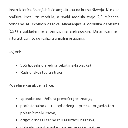
Instruktorica šivenja bit će angažirana na kursu šivenja. Kurs se
realizira kroz tri modula, a svaki modula traje 2,5 mjeseca,
odnosno 40 školskih časova. Namijenjen je odraslim osobama
(15+) i usklađen je s principima andragogije. Dinamičan je i
interaktivan, te se realizira u malim grupama.
Uvjeti:
SSS (poželjno srednja tekstilna/krojačka)
Radno iskustvo u struci
Poželjne karakteristike:
sposobnost i želja za prenošenjem znanja,
profesionalnost u ophođenju prema organizatoru i
polaznicima kurseva,
odgovornost i tačnost u realizaciji nastave,
dobre komunikacijske i prezentacijske vještine,