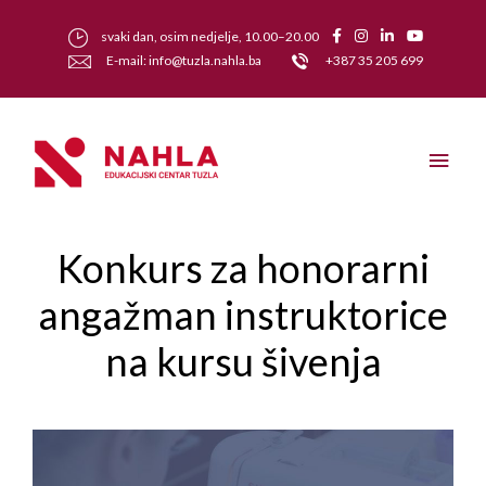
svaki dan, osim nedjelje, 10.00–20.00
E-mail: info@tuzla.nahla.ba
+387 35 205 699
Konkurs za honorarni
angažman instruktorice
na kursu šivenja