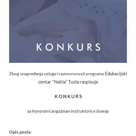
Edukacijski
Zbog unapređenja usluge i raznovrsnosti programa
centar “Nahla” Tuzla raspisuje
K O N K U R S
za honorarni angažman instruktorice šivenja
Opis posla: