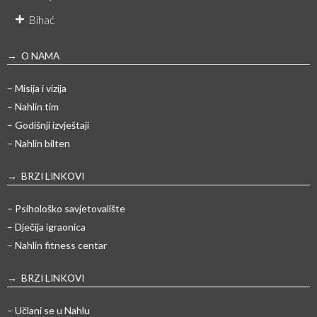
Bihać
→ O NAMA
– Misija i vizija
– Nahlin tim
– Godišnji izvještaji
– Nahlin bilten
→ BRZI LINKOVI
– Psihološko savjetovalište
– Dječija igraonica
– Nahlin fitness centar
→ BRZI LINKOVI
– Učlani se u Nahlu