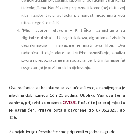
demokratskim procesima, izborima, političkim strankama
i ideologijama. Nauči kako prepoznati kome (ne) dati svoj
glas i zašto tvoja politička pismenost može imati veći
uticaj nego što misliš.
“Misli svojom glavom – Kritičko razmišljanje za
digitalno doba”
– U svijetu klikova, algoritama i viralnih
dezinformacija – najvažnije je imati
svoj
filter. Ova
radionica ti daje alate za kritičko razmišljanje, analizu
izvora i prepoznavanje manipulacija. Jer biti informisan(a)
i svjestan(a) je prvi korak ka djelovanju.
Ova radionice su besplatna za sve učesnike/ce, a namijenjena je
mladima dobi između 16 i 25 godina.
Ukoliko Vas ova tema
zanima, prijaviti se možete
OVDJE.
Požurite jer broj mjesta
je ograničen. Prijave ostaju otvorene do 07.05.2025. do
12h.
Za najaktivnije učesnike/ce smo pripremili vrijedne nagrade.