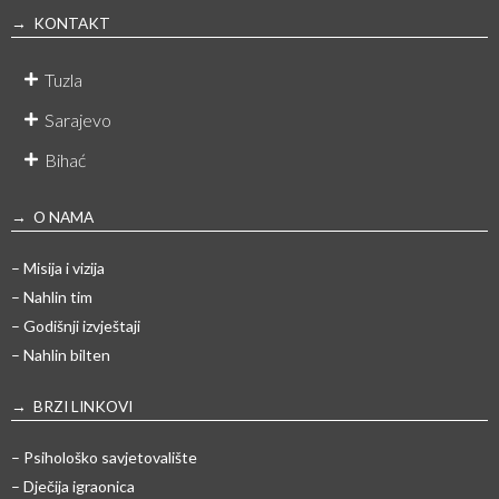
→ KONTAKT
Tuzla
Sarajevo
Bihać
→ O NAMA
– Misija i vizija
– Nahlin tim
– Godišnji izvještaji
– Nahlin bilten
→ BRZI LINKOVI
– Psihološko savjetovalište
– Dječija igraonica