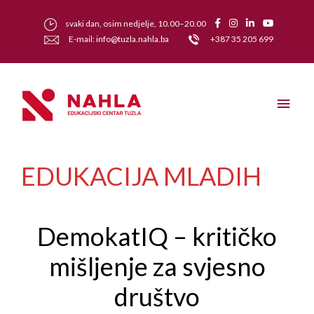
svaki dan, osim nedjelje, 10.00–20.00
E-mail: info@tuzla.nahla.ba
+387 35 205 699
EDUKACIJA MLADIH
DemokatIQ – kritičko
mišljenje za svjesno
društvo