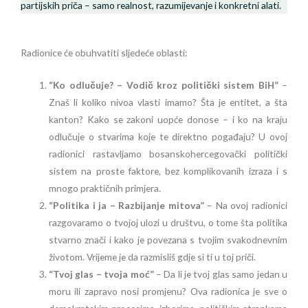
partijskih priča – samo realnost, razumijevanje i konkretni alati.
Radionice će obuhvatiti sljedeće oblasti:
“Ko odlučuje? – Vodič kroz politički sistem BiH”
–
Znaš li koliko nivoa vlasti imamo? Šta je entitet, a šta
kanton? Kako se zakoni uopće donose – i ko na kraju
odlučuje o stvarima koje te direktno pogađaju? U ovoj
radionici rastavljamo bosanskohercegovački politički
sistem na proste faktore, bez komplikovanih izraza i s
mnogo praktičnih primjera.
“Politika i ja – Razbijanje mitova”
– Na ovoj radionici
razgovaramo o tvojoj ulozi u društvu, o tome šta politika
stvarno znači i kako je povezana s tvojim svakodnevnim
životom. Vrijeme je da razmisliš gdje si ti u toj priči.
“Tvoj glas – tvoja moć”
– Da li je tvoj glas samo jedan u
moru ili zapravo nosi promjenu? Ova radionica je sve o