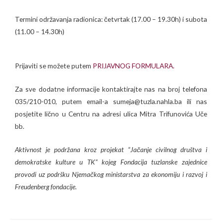
Termini održavanja radionica: četvrtak (17.00 – 19.30h) i subota
(11.00 – 14.30h)
Prijaviti se možete putem
PRIJAVNOG FORMULARA.
Za sve dodatne informacije kontaktirajte nas na broj telefona
035/210-010, putem email-a sumeja@tuzla.nahla.ba ili nas
posjetite lično u Centru na adresi ulica Mitra Trifunovića Uče
bb.
Aktivnost je podržana kroz projekat “Jačanje civilnog društva i
demokratske kulture u TK” kojeg Fondacija tuzlanske zajednice
provodi uz podršku Njemačkog ministarstva za ekonomiju i razvoj i
Freudenberg fondacije.