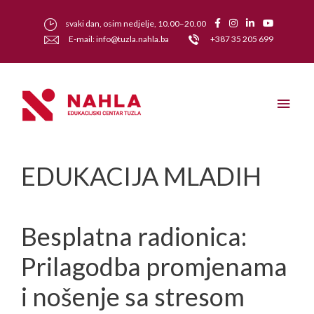
svaki dan, osim nedjelje, 10.00–20.00
E-mail: info@tuzla.nahla.ba
+387 35 205 699
EDUKACIJA MLADIH
Besplatna radionica:
Prilagodba promjenama
i nošenje sa stresom