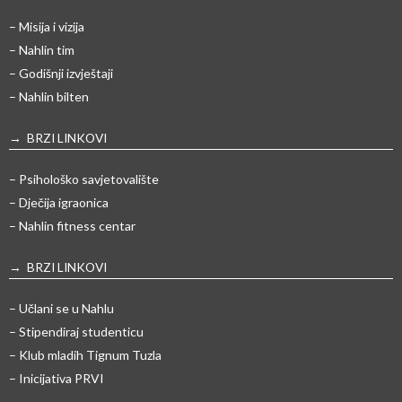
– Misija i vizija
– Nahlin tim
– Godišnji izvještaji
– Nahlin bilten
→ BRZI LINKOVI
– Psihološko savjetovalište
– Dječija igraonica
– Nahlin fitness centar
→ BRZI LINKOVI
– Učlani se u Nahlu
– Stipendiraj studenticu
– Klub mladih Tignum Tuzla
– Inicijativa PRVI