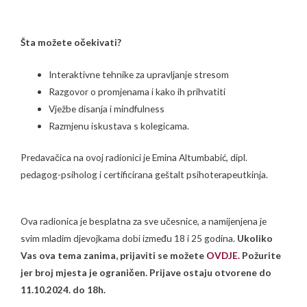
Šta možete očekivati?
Interaktivne tehnike za upravljanje stresom
Razgovor o promjenama i kako ih prihvatiti
Vježbe disanja i mindfulness
Razmjenu iskustava s kolegicama.
Predavačica na ovoj radionici je Emina Altumbabić, dipl.
pedagog-psiholog i certificirana geštalt psihoterapeutkinja.
Ova radionica je besplatna za sve učesnice, a namijenjena je
svim mladim djevojkama dobi između 18 i 25 godina.
Ukoliko
Vas ova tema zanima, prijaviti se možete
OVDJE.
Požurite
jer broj mjesta je ograničen. Prijave ostaju otvorene do
11.10.2024. do 18h.