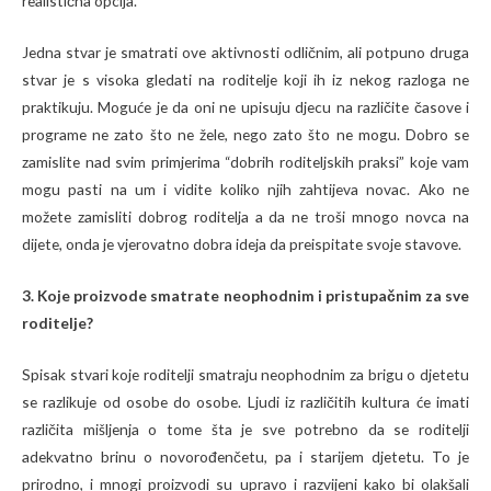
realistična opcija.
Jedna stvar je smatrati ove aktivnosti odličnim, ali potpuno druga
stvar je s visoka gledati na roditelje koji ih iz nekog razloga ne
praktikuju. Moguće je da oni ne upisuju djecu na različite časove i
programe ne zato što ne žele, nego zato što ne mogu. Dobro se
zamislite nad svim primjerima “dobrih roditeljskih praksi” koje vam
mogu pasti na um i vidite koliko njih zahtijeva novac. Ako ne
možete zamisliti dobrog roditelja a da ne troši mnogo novca na
dijete, onda je vjerovatno dobra ideja da preispitate svoje stavove.
3. Koje proizvode smatrate neophodnim i pristupačnim za sve
roditelje?
Spisak stvari koje roditelji smatraju neophodnim za brigu o djetetu
se razlikuje od osobe do osobe. Ljudi iz različitih kultura će imati
različita mišljenja o tome šta je sve potrebno da se roditelji
adekvatno brinu o novorođenčetu, pa i starijem djetetu. To je
prirodno, i mnogi proizvodi su upravo i razvijeni kako bi olakšali