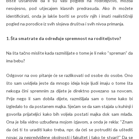
biste ustanovili da li su vaši pogledi na roditeljstvo, možda
nesvjesno, pod utjecajem klasnih predrasuda. Ako ih možete
identificirati, onda je lakše boriti se protiv njih i imati realističniji
pogled na porodice iz svih slojeva društva i svih nivoa primanja.
1. Šta smatrate da određuje spremnost na roditeljstvo?
Na šta tačno mislite kada razmišljate o tome je li neko “spreman” da
ima bebu?
Odgovor na ovo pitanje će se razlikovati od osobe do osobe. Ono
što sam uvidjela jeste da mnogo ideja koje ljudi imaju o tome šta
nekoga čini spremnim za dijete je direktno povezano sa novcem.
Prije nego li sam dobila dijete, razmišljala sam o tome kako bi
izgledalo to da postanem majka. Sjećam se da sam stajala u kuhinji i
govorila prijateljici kako bih voljela postati majka dok sam mlađa.
Ona je bila vidno uzbuđena mojom izjavom, a onda je rekla: “Znam
da ćeš ti to uraditi kako treba, npr. da ćeš se potruditi da uštediš
novac za nepredviđene okolnosti i fakultet i tako te stvari!” Da se