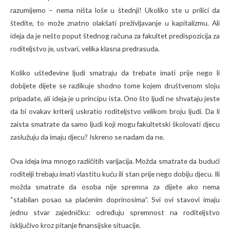
razumijemo – nema ništa loše u štednji! Ukoliko ste u prilici da
štedite, to može znatno olakšati preživljavanje u kapitalizmu. Ali
ideja da je nešto poput štednog računa za fakultet predispozicija za
roditeljstvo je, ustvari, velika klasna predrasuda.
Koliko ušteđevine ljudi smatraju da trebate imati prije nego li
dobijete dijete se razlikuje shodno tome kojem društvenom sloju
pripadate, ali ideja je u principu ista. Ono što ljudi ne shvataju jeste
da bi ovakav kriterij uskratio roditeljstvo velikom broju ljudi. Da li
zaista smatrate da samo ljudi koji mogu fakultetski školovati djecu
zaslužuju da imaju djecu? Iskreno se nadam da ne.
Ova ideja ima mnogo različitih varijacija. Možda smatrate da budući
roditelji trebaju imati vlastitu kuću ili stan prije nego dobiju djecu. Ili
možda smatrate da osoba nije spremna za dijete ako nema
“stabilan posao sa plaćenim doprinosima”. Svi ovi stavovi imaju
jednu stvar zajedničku: određuju spremnost na roditeljstvo
isključivo kroz pitanje finansijske situacije.