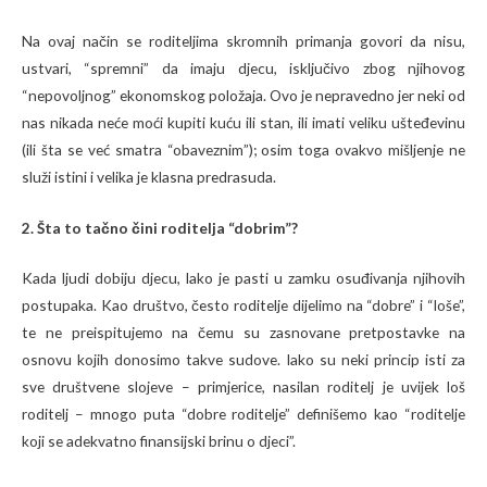
Na ovaj način se roditeljima skromnih primanja govori da nisu,
ustvari, “spremni” da imaju djecu, isključivo zbog njihovog
“nepovoljnog” ekonomskog položaja. Ovo je nepravedno jer neki od
nas nikada neće moći kupiti kuću ili stan, ili imati veliku ušteđevinu
(ili šta se već smatra “obaveznim”); osim toga ovakvo mišljenje ne
služi istini i velika je klasna predrasuda.
2. Šta to tačno čini roditelja “dobrim”?
Kada ljudi dobiju djecu, lako je pasti u zamku osuđivanja njihovih
postupaka. Kao društvo, često roditelje dijelimo na “dobre” i “loše”,
te ne preispitujemo na čemu su zasnovane pretpostavke na
osnovu kojih donosimo takve sudove. Iako su neki princip isti za
sve društvene slojeve – primjerice, nasilan roditelj je uvijek loš
roditelj – mnogo puta “dobre roditelje” definišemo kao “roditelje
koji se adekvatno finansijski brinu o djeci”.