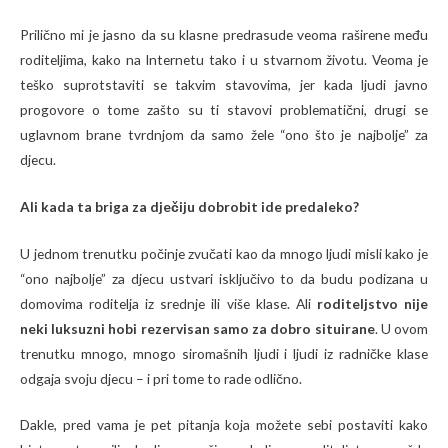
Prilično mi je jasno da su klasne predrasude veoma raširene među
roditeljima, kako na Internetu tako i u stvarnom životu. Veoma je
teško suprotstaviti se takvim stavovima, jer kada ljudi javno
progovore o tome zašto su ti stavovi problematični, drugi se
uglavnom brane tvrdnjom da samo žele “ono što je najbolje” za
djecu.
Ali kada ta briga za dječiju dobrobit ide predaleko?
U jednom trenutku počinje zvučati kao da mnogo ljudi misli kako je
“ono najbolje” za djecu ustvari isključivo to da budu podizana u
domovima roditelja iz srednje ili više klase. Ali
roditeljstvo nije
neki luksuzni hobi rezervisan samo za dobro situirane
. U ovom
trenutku mnogo, mnogo siromašnih ljudi i ljudi iz radničke klase
odgaja svoju djecu – i pri tome to rade odlično.
Dakle, pred vama je pet pitanja koja možete sebi postaviti kako