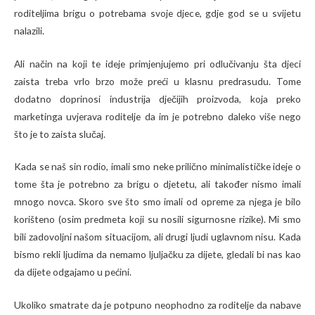
roditeljima brigu o potrebama svoje djece, gdje god se u svijetu
nalazili.
Ali način na koji te ideje primjenjujemo pri odlučivanju šta djeci
zaista treba vrlo brzo može preći u klasnu predrasudu. Tome
dodatno doprinosi industrija dječijih proizvoda, koja preko
marketinga uvjerava roditelje da im je potrebno daleko više nego
što je to zaista slučaj.
Kada se naš sin rodio, imali smo neke prilično minimalističke ideje o
tome šta je potrebno za brigu o djetetu, ali također nismo imali
mnogo novca. Skoro sve što smo imali od opreme za njega je bilo
korišteno (osim predmeta koji su nosili sigurnosne rizike). Mi smo
bili zadovoljni našom situacijom, ali drugi ljudi uglavnom nisu. Kada
bismo rekli ljudima da nemamo ljuljačku za dijete, gledali bi nas kao
da dijete odgajamo u pećini.
Ukoliko smatrate da je potpuno neophodno za roditelje da nabave