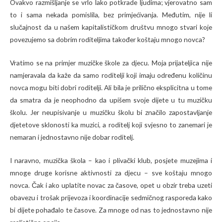
Ovakvo razmišljanje se vrlo lako potkrade ljudima; vjerovatno sam
to i sama nekada pomislila, bez primjećivanja. Međutim, nije li
slučajnost da u našem kapitalističkom društvu mnogo stvari koje
povezujemo sa dobrim roditeljima također koštaju mnogo novca?
Vratimo se na primjer muzičke škole za djecu. Moja prijateljica nije
namjeravala da kaže da samo roditelji koji imaju određenu količinu
novca mogu biti dobri roditelji. Ali bila je prilično eksplicitna u tome
da smatra da je neophodno da upišem svoje dijete u tu muzičku
školu. Jer neupisivanje u muzičku školu bi značilo zapostavljanje
djetetove sklonosti ka muzici, a roditelj koji svjesno to zanemari je
nemaran i jednostavno nije dobar roditelj.
I naravno, muzička škola – kao i plivački klub, posjete muzejima i
mnoge druge korisne aktivnosti za djecu – sve koštaju mnogo
novca. Čak i ako uplatite novac za časove, opet u obzir treba uzeti
obavezu i trošak prijevoza i koordinacije sedmičnog rasporeda kako
bi dijete pohađalo te časove. Za mnoge od nas to jednostavno nije