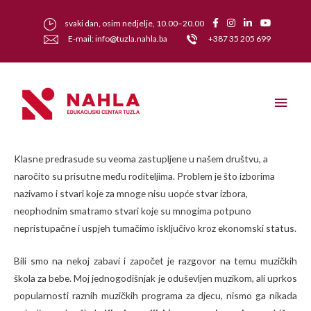
svaki dan, osim nedjelje, 10.00–20.00
E-mail: info@tuzla.nahla.ba
+387 35 205 699
Klasne predrasude su veoma zastupljene u našem društvu, a
naročito su prisutne među roditeljima. Problem je što izborima
nazivamo i stvari koje za mnoge nisu uopće stvar izbora,
neophodnim smatramo stvari koje su mnogima potpuno
nepristupačne i uspjeh tumačimo isključivo kroz ekonomski status.
Bili smo na nekoj zabavi i započet je razgovor na temu muzičkih
škola za bebe. Moj jednogodišnjak je oduševljen muzikom, ali uprkos
popularnosti raznih muzičkih programa za djecu, nismo ga nikada