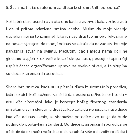
5. Šta smatrate uspjehom za djecu iz siromašnih porodica?
Rekla bih da je uspjeh u životu ono kada živiš život kakav želiš živjeti
i da si pritom relativno sretna osoba. Mislim da moje viđenje
uspjeha nije nešto iznimno! Iako je naše društvo mnogo fokusirano
na novac, vjerujem da mnogi od nas smatraju da novac uistinu nije
najvažnija stvar na svijetu. Međutim, čak i među nama koji ne
gledamo uspjeh kroz velike kuće i skupa auta, postoji skupina čiji
uspjeh često ograničavamo upravo na ovakve stvari, a ta skupina
su djeca iz siromašnih porodica.
Skoro bez iznimke, kada su u pitanju djeca iz siromašnih porodica,
jedini uspjeh koji možemo zamisliti da postignu u životu jest to da –
nisu više siromašni. Iako je koncept boljeg životnog standarda
prisutan u svim slojevima društva kao želja da generacija naše djece
ima više od nas samih, za siromašne porodice ovo umije da bude
podmuklo postavljen standard. Od djece iz siromašnih porodica se
očekuje da pronađu način kako da zarađuju više od svojih roditelja i