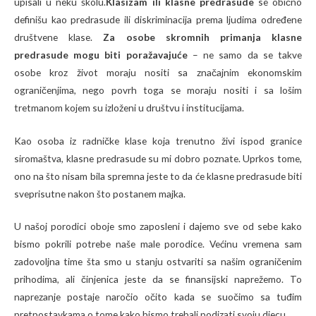
upisali u neku školu.
Klasizam ili klasne predrasude
se obično
definišu kao predrasude ili diskriminacija prema ljudima određene
društvene klase.
Za osobe skromnih primanja klasne
predrasude mogu biti poražavajuće
– ne samo da se takve
osobe kroz život moraju nositi sa značajnim ekonomskim
ograničenjima, nego povrh toga se moraju nositi i sa lošim
tretmanom kojem su izloženi u društvu i institucijama.
Kao osoba iz radničke klase koja trenutno živi ispod granice
siromaštva, klasne predrasude su mi dobro poznate. Uprkos tome,
ono na što nisam bila spremna jeste to da će klasne predrasude biti
sveprisutne nakon što postanem majka.
U našoj porodici oboje smo zaposleni i dajemo sve od sebe kako
bismo pokrili potrebe naše male porodice. Većinu vremena sam
zadovoljna time šta smo u stanju ostvariti sa našim ograničenim
prihodima, ali činjenica jeste da se finansijski naprežemo. To
naprezanje postaje naročio očito kada se suočimo sa tuđim
pretpostavkama o tome kako bismo trebali podizati svoju djecu.