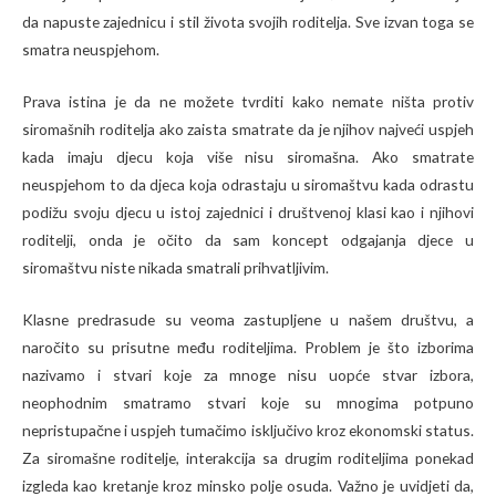
da napuste zajednicu i stil života svojih roditelja. Sve izvan toga se
smatra neuspjehom.
Prava istina je da ne možete tvrditi kako nemate ništa protiv
siromašnih roditelja ako zaista smatrate da je njihov najveći uspjeh
kada imaju djecu koja više nisu siromašna. Ako smatrate
neuspjehom to da djeca koja odrastaju u siromaštvu kada odrastu
podižu svoju djecu u istoj zajednici i društvenoj klasi kao i njihovi
roditelji, onda je očito da sam koncept odgajanja djece u
siromaštvu niste nikada smatrali prihvatljivim.
Klasne predrasude su veoma zastupljene u našem društvu, a
naročito su prisutne među roditeljima. Problem je što izborima
nazivamo i stvari koje za mnoge nisu uopće stvar izbora,
neophodnim smatramo stvari koje su mnogima potpuno
nepristupačne i uspjeh tumačimo isključivo kroz ekonomski status.
Za siromašne roditelje, interakcija sa drugim roditeljima ponekad
izgleda kao kretanje kroz minsko polje osuda. Važno je uvidjeti da,