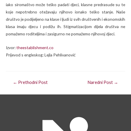
iako siromaštvo može teško padati djeci, klasne predrasude su te
koje nepotrebno otežavaju njihovo ionako teško stanje. Naše
društvo je podijeljeno na klase i ljudi iz svih društvenih i ekonomskih
klasa imaju djecu i podižu ih. Stigmatizacijom dijela društva ne
pomažemo roditeljima i zasigurno ne pomažemo njihovoj djeci.
Izvor:
theestablishment.co
Prijevod s engleskog: Lejla Pehlivanović
←
Prethodni Post
Naredni Post
→