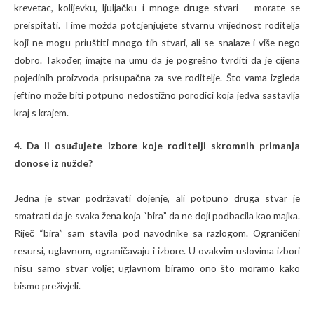
krevetac, kolijevku, ljuljačku i mnoge druge stvari – morate se
preispitati. Time možda potcjenjujete stvarnu vrijednost roditelja
koji ne mogu priuštiti mnogo tih stvari, ali se snalaze i više nego
dobro. Također, imajte na umu da je pogrešno tvrditi da je cijena
pojedinih proizvoda prisupačna za sve roditelje. Što vama izgleda
jeftino može biti potpuno nedostižno porodici koja jedva sastavlja
kraj s krajem.
4. Da li osuđujete izbore koje roditelji skromnih primanja
donose iz nužde?
Jedna je stvar podržavati dojenje, ali potpuno druga stvar je
smatrati da je svaka žena koja “bira” da ne doji podbacila kao majka.
Riječ “bira” sam stavila pod navodnike sa razlogom. Ograničeni
resursi, uglavnom, ograničavaju i izbore. U ovakvim uslovima izbori
nisu samo stvar volje; uglavnom biramo ono što moramo kako
bismo preživjeli.