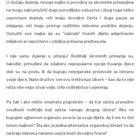
U slučaju dojenja, mnoge majke iz porodica sa skromnim primanjima
ne mogu sebi priuštiti dugo porodiljsko odsustvo i zbog toga teško
uspostave dojenje, niti imaju dovoljno česte i duge pauze za
izdajanje, niti imaju pristup različitim vidovima podrške dojenju.
Optužiti ove majke da su “izabrale” hraniti dijete adaptiranim
mlijekom je nepošteno i ozbiljna je klasna predrasuda.
I nije samo dojenje u pitanju! Roditelji skromnih primanja su,
također, prinuđeni da odaberu nepopularne opcije čuvanja djece
dok su na poslu, ili da kupuju neorganske proizvode za ishranu
svoje djece. Naše društvo sve ovo tretira kao izbore – kao da to nije
ništa više nego stvar volje, stila roditeljstva i uvjerenja.
Pa čak i ako nešto smatrate pogrešnim – da li je zaista pravedno
osuđivati roditelje koji zaista nemaju drugog izbora? Ako ne
kupujem uglavnom organsko povrće za svoje dijete, da li me to čini
lošom majkom? Šta ako je jedina alternativa organskoj ishrani to da
na kraju mjeseca nećemo uopće imati dovoljno hrane?