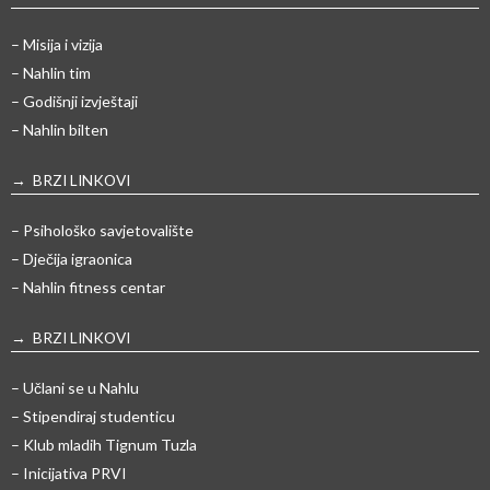
– Misija i vizija
– Nahlin tim
– Godišnji izvještaji
– Nahlin bilten
→ BRZI LINKOVI
– Psihološko savjetovalište
– Dječija igraonica
– Nahlin fitness centar
→ BRZI LINKOVI
– Učlani se u Nahlu
– Stipendiraj studenticu
– Klub mladih Tignum Tuzla
– Inicijativa PRVI