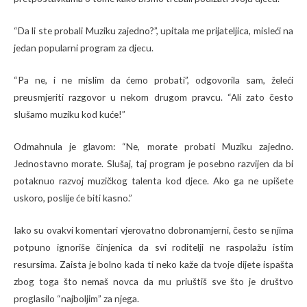
“Da li ste probali Muziku zajedno?”, upitala me prijateljica, misleći na
jedan popularni program za djecu.
“Pa ne, i ne mislim da ćemo probati”, odgovorila sam, želeći
preusmjeriti razgovor u nekom drugom pravcu. “Ali zato često
slušamo muziku kod kuće!”
Odmahnula je glavom: “Ne, morate probati Muziku zajedno.
Jednostavno morate. Slušaj, taj program je posebno razvijen da bi
potaknuo razvoj muzičkog talenta kod djece. Ako ga ne upišete
uskoro, poslije će biti kasno.”
Iako su ovakvi komentari vjerovatno dobronamjerni, često se njima
potpuno ignoriše činjenica da svi roditelji ne raspolažu istim
resursima. Zaista je bolno kada ti neko kaže da tvoje dijete ispašta
zbog toga što nemaš novca da mu priuštiš sve što je društvo
proglasilo “najboljim” za njega.