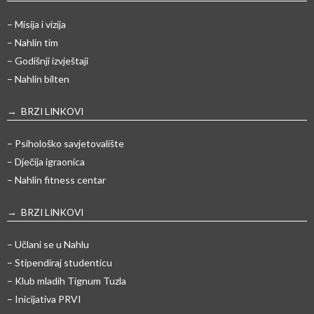
– Misija i vizija
– Nahlin tim
– Godišnji izvještaji
– Nahlin bilten
→ BRZI LINKOVI
– Psihološko savjetovalište
– Dječija igraonica
– Nahlin fitness centar
→ BRZI LINKOVI
– Učlani se u Nahlu
– Stipendiraj studenticu
– Klub mladih Tignum Tuzla
– Inicijativa PRVI