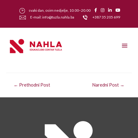
svaki dan, osim nedjelje, 10.00–20.00
E-mail: info@tuzla.nahla.ba
+387 35 205 699
←
Prethodni Post
Naredni Post
→