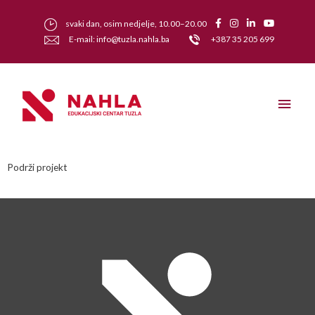
svaki dan, osim nedjelje, 10.00–20.00
E-mail: info@tuzla.nahla.ba
+387 35 205 699
Podrži projekt