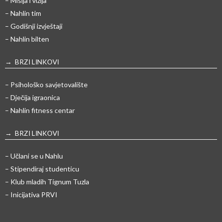
– Misija i vizija
– Nahlin tim
– Godišnji izvještaji
– Nahlin bilten
→ BRZI LINKOVI
– Psihološko savjetovalište
– Dječija igraonica
– Nahlin fitness centar
→ BRZI LINKOVI
– Učlani se u Nahlu
– Stipendiraj studenticu
– Klub mladih Tignum Tuzla
– Inicijativa PRVI