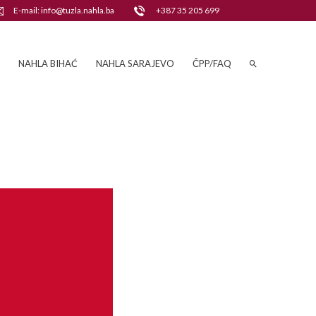
E-mail: info@tuzla.nahla.ba
+387 35 205 699
NAHLA BIHAĆ
NAHLA SARAJEVO
ČPP/FAQ