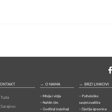
ONTAKT
→ O NAMA
→ BRZI LINKOVI
– Misija i vizija
– Psihološko
Tuzla
– Nahlin tim
savjetovalište
Sarajevo
– Godišnji izvještaji
– Dječija igraonica