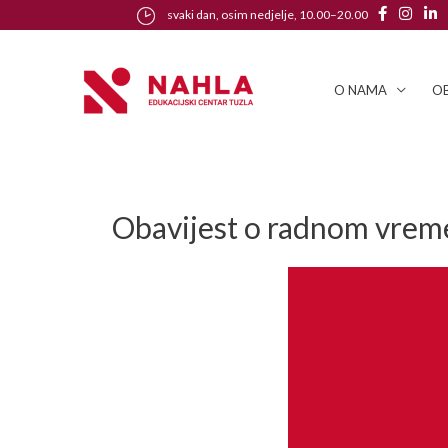
svaki dan, osim nedjelje, 10.00–20.00
O NAMA
OB
Obavijest o radnom vrem