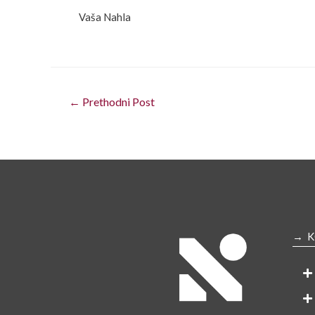
Vaša Nahla
←
Prethodni Post
→ K