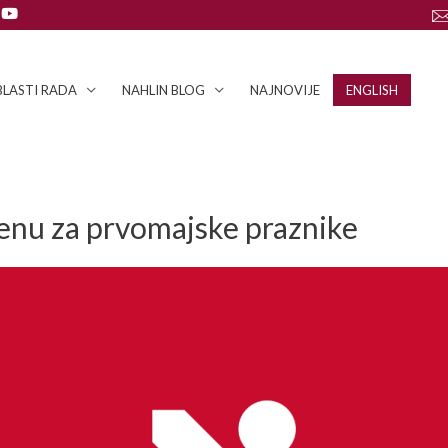
LASTI RADA
NAHLIN BLOG
NAJNOVIJE
ENGLISH
enu za prvomajske praznike