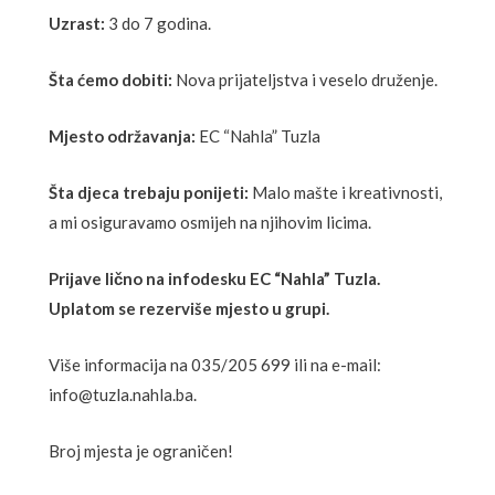
Uzrast:
3 do 7 godina.
Šta ćemo dobiti:
Nova prijateljstva i veselo druženje.
Mjesto održavanja:
EC “Nahla” Tuzla
Šta djeca trebaju ponijeti:
Malo mašte i kreativnosti,
a mi osiguravamo osmijeh na njihovim licima.
Prijave lično na infodesku EC “Nahla” Tuzla.
Uplatom se rezerviše mjesto u grupi.
Više informacija na 035/205 699 ili na e-mail:
info@tuzla.nahla.ba.
Broj mjesta je ograničen!