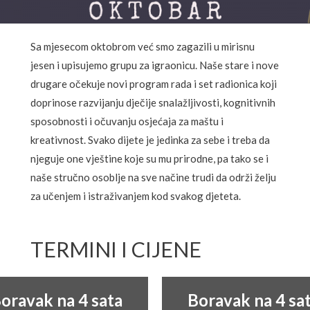
Sa mjesecom oktobrom već smo zagazili u mirisnu
jesen i upisujemo grupu za igraonicu. Naše stare i nove
drugare očekuje novi program rada i set radionica koji
doprinose razvijanju dječije snalažljivosti, kognitivnih
sposobnosti i očuvanju osjećaja za maštu i
kreativnost. Svako dijete je jedinka za sebe i treba da
njeguje one vještine koje su mu prirodne, pa tako se i
naše stručno osoblje na sve načine trudi da održi želju
za učenjem i istraživanjem kod svakog djeteta.
TERMINI I CIJENE
oravak na 4 sata
Boravak na 4 sa