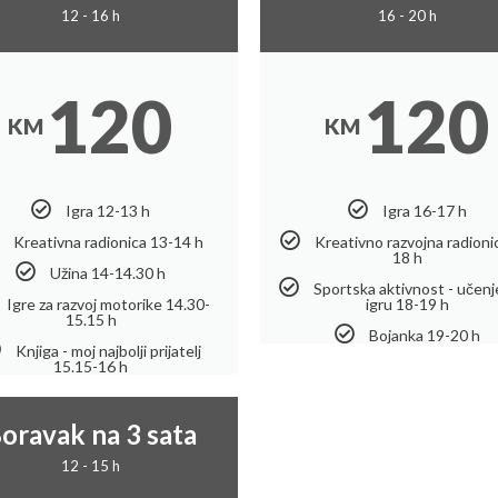
12 - 16 h
16 - 20 h
120
120
KM
KM
Igra 12-13 h
Igra 16-17 h
Kreativna radionica 13-14 h
Kreativno razvojna radioni
18 h
Užina 14-14.30 h
Sportska aktivnost - učenj
Igre za razvoj motorike 14.30-
igru 18-19 h
15.15 h
Bojanka 19-20 h
Knjiga - moj najbolji prijatelj
15.15-16 h
oravak na 3 sata
12 - 15 h