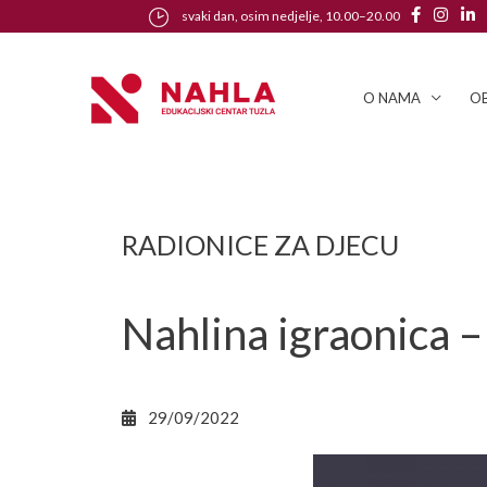
svaki dan, osim nedjelje, 10.00–20.00
O NAMA
OB
RADIONICE ZA DJECU
Nahlina igraonica –
29/09/2022