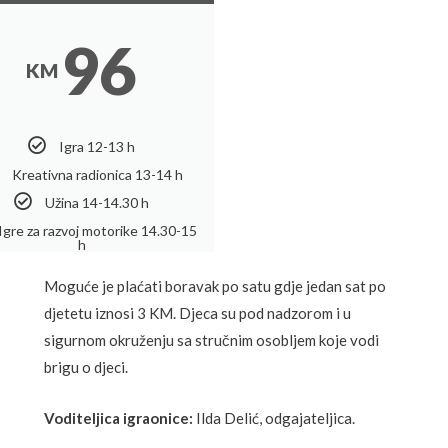
96
KM
Igra 12-13 h
Kreativna radionica 13-14 h
Užina 14-14.30 h
Igre za razvoj motorike 14.30-15
h
Moguće je plaćati boravak po satu gdje jedan sat po
djetetu iznosi 3 KM. Djeca su pod nadzorom i u
sigurnom okruženju sa stručnim osobljem koje vodi
brigu o djeci.
Voditeljica igraonice:
Ilda Delić, odgajateljica.