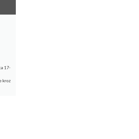
ca 17-
e kroz