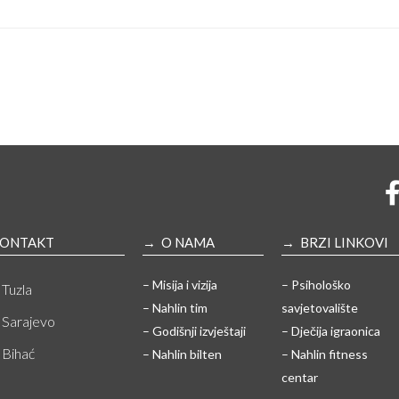
ONTAKT
→ O NAMA
→ BRZI LINKOVI
– Misija i vizija
– Psihološko
Tuzla
– Nahlin tim
savjetovalište
Sarajevo
– Godišnji izvještaji
– Dječija igraonica
Bihać
– Nahlin bilten
– Nahlin fitness
centar