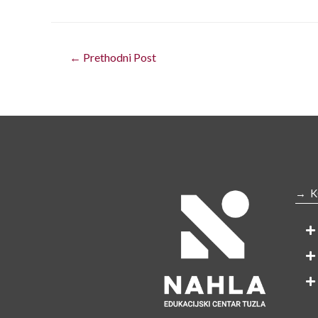
←
Prethodni Post
→ K