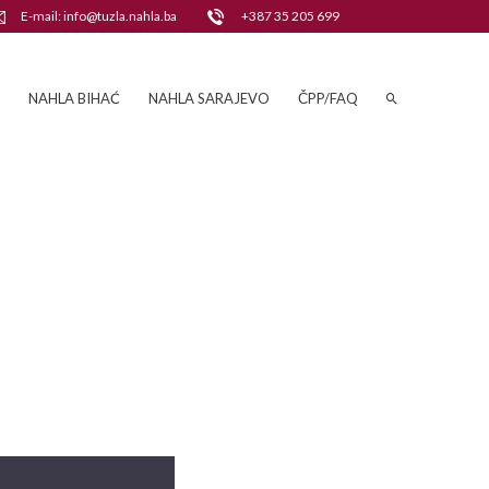
E-mail: info@tuzla.nahla.ba
+387 35 205 699
NAHLA BIHAĆ
NAHLA SARAJEVO
ČPP/FAQ