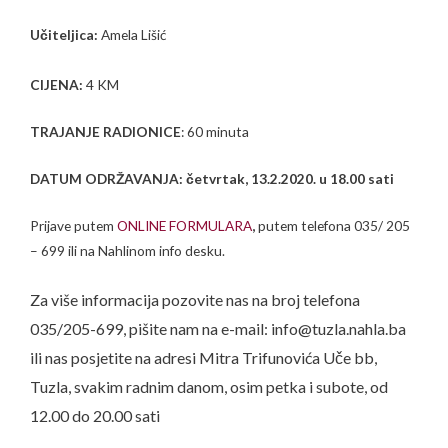
Učiteljica:
Amela Lišić
CIJENA:
4 KM
TRAJANJE RADIONICE
: 60 minuta
DATUM ODRŽAVANJA: četvrtak, 13.2.2020. u 18.00 sati
Prijave putem
ONLINE FORMULARA
,
putem telefona 035/ 205
– 699 ili na Nahlinom info desku.
Za više informacija pozovite nas na broj telefona
035/205-699, pišite nam na e-mail: info@tuzla.nahla.ba
ili nas posjetite na adresi Mitra Trifunovića Uče bb,
Tuzla, svakim radnim danom, osim petka i subote, od
12.00 do 20.00 sati