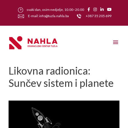
svaki dan, osim nedjelje, 10.00–20.00
E-mail: info@tuzla.nahla.ba
+387 35 205 699
Likovna radionica:
Sunčev sistem i planete