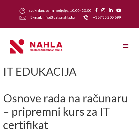
svaki dan, osim nedjelje, 10.00–20.00
E-mail: info@tuzla.nahla.ba
+387 35 205 699
IT EDUKACIJA
Osnove rada na računaru
– pripremni kurs za IT
certifikat