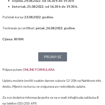
srijeda, 24.08.2022. od 16.30 h do 19.30 h
četvrtak, 25.08.2022. od 16.30 h do 19.30 h.
Početak kursa:
23.08.2022. godine.
Testiranje za certifikat:
petak, 26.08.2022. godine.
Cijena: 80 KM.
PRIJAVI SE
Prijave putem
ONLINE FORMULARA
.
Uplatu možete izvršiti svakim danom subote 12-20h na Nahlinom info
desku. Mjesto na kursu se osigurava po redoslijedu uplate.
Za sve dodatne informacije javite se na e-mail: info@tuzla.nahla.ba ili
na telefon 035/205-699.