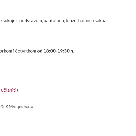
e suknje s podstavom, pantalona, bluze, haljine i sakoa.
orkom i četvrtkom
od 18:00-19:30 h.
 učlaniti
)
25 KM/mjesečno