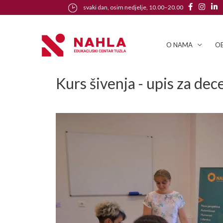
svaki dan, osim nedjelje, 10.00–20.00
O NAMA
OB
Kurs šivenja - upis za de