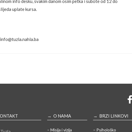
hlinom info desku, svakim danom osim petka i subote od 12 do
ijeda uplate kursa.
 info@tuzla.nahla.ba
ONTAKT
→ O NAMA
→ BRZI LINKOVI
– Misija i vizija
– Psihološko
Tuzla