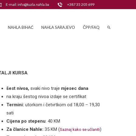
E-mail: info@tuzla.nahla.ba
+387 35 205 699
NAHLA BIHAĆ
NAHLA SARAJEVO
ČPP/FAQ
TALJI KURSA
šest nivoa,
svaki nivo traje
mjesec dana
na kraju šestog nivoa izdaje se certifikat
Termini:
utorkom i četvrtkom od 18,00 – 19,30
sati
Cijena po stepenu
: 40 KM
Za članice Nahle:
35 KM (
)
Saznaj kako se učlaniti