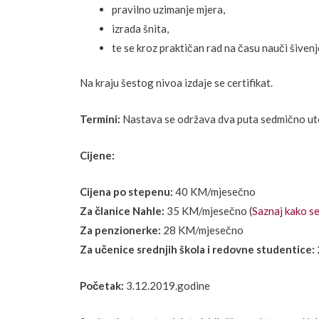
pravilno uzimanje mjera,
izrada šnita,
te se kroz praktičan rad na času nauči šivenj
Na kraju šestog nivoa izdaje se certifikat.
Termini:
Nastava se održava dva puta sedmično ut
Cijene:
Cijena po stepenu:
40 KM/mjesečno
Za članice Nahle:
35 KM/mjesečno (
Saznaj kako se
Za penzionerke:
28 KM/mjesečno
Za učenice srednjih škola i redovne studentice:
Početak:
3.12.2019.godine