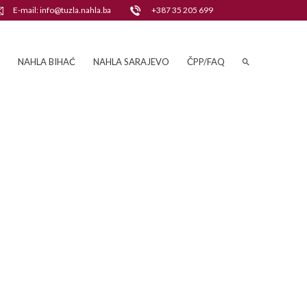
E-mail: info@tuzla.nahla.ba
+387 35 205 699
NAHLA BIHAĆ
NAHLA SARAJEVO
ČPP/FAQ