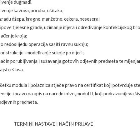
šivenje dugmadi,
šivenje šavova, poruba, ušitaka;
izradu džepa, kragne, manžetne, cekera, nesesera;
tipove tjelesne građe, uzimanje mjera i određivanje konfekcijskog bro
vađenje kroja;
po redoslijedu operacija sašiti ravnu suknju;
konstrukciju i modeliranje suknje po mjeri;
način porubljivanja i sužavanja gotovih odjevnih predmeta te mijenja
rajsferšlusa.
šetku modula I polaznica stječe pravo na certifikat koji potvrđuje s
ncije i pravo na upis na naredni nivo, modul II, koji podrazumijeva ši
odjevnih predmeta.
TERMINI NASTAVE I NAČIN PRIJAVE