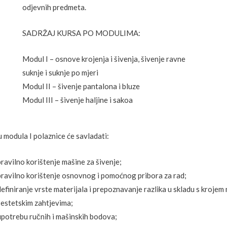
odjevnih predmeta.
SADRŽAJ KURSA PO MODULIMA:
Modul I – osnove krojenja i šivenja, šivenje ravne
suknje i suknje po mjeri
Modul II – šivenje pantalona i bluze
Modul III – šivenje haljine i sakoa
u modula I polaznice će savladati:
pravilno korištenje mašine za šivenje;
pravilno korištenje osnovnog i pomoćnog pribora za rad;
definiranje vrste materijala i prepoznavanje razlika u skladu s krojem
i estetskim zahtjevima;
upotrebu ručnih i mašinskih bodova;