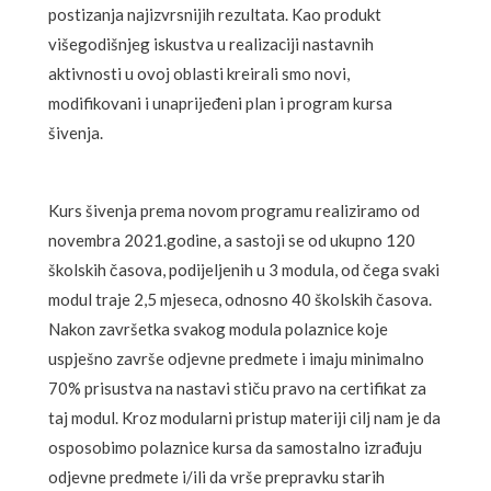
postizanja najizvrsnijih rezultata. Kao produkt
višegodišnjeg iskustva u realizaciji nastavnih
aktivnosti u ovoj oblasti kreirali smo novi,
modifikovani i unaprijeđeni plan i program kursa
šivenja.
Kurs šivenja prema novom programu realiziramo od
novembra 2021.godine, a sastoji se od ukupno 120
školskih časova, podijeljenih u 3 modula, od čega svaki
modul traje 2,5 mjeseca, odnosno 40 školskih časova.
Nakon završetka svakog modula polaznice koje
uspješno završe odjevne predmete i imaju minimalno
70% prisustva na nastavi stiču pravo na certifikat za
taj modul. Kroz modularni pristup materiji cilj nam je da
osposobimo polaznice kursa da samostalno izrađuju
odjevne predmete i/ili da vrše prepravku starih