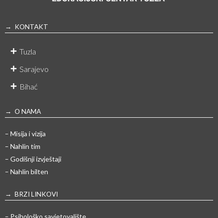
→ KONTAKT
Tuzla
Sarajevo
Bihać
→ O NAMA
– Misija i vizija
– Nahlin tim
– Godišnji izvještaji
– Nahlin bilten
→ BRZI LINKOVI
– Psihološko savjetovalište