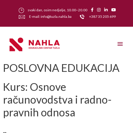
svaki dan, osim nedjelje, 10.00–20.00
E-mail: info@tuzla.nahla.ba
+387 35 205 699
POSLOVNA EDUKACIJA
Kurs: Osnove
računovodstva i radno-
pravnih odnosa