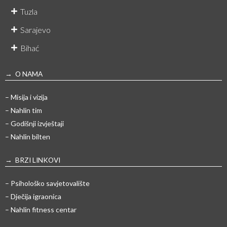
Tuzla
Sarajevo
Bihać
→ O NAMA
– Misija i vizija
– Nahlin tim
– Godišnji izvještaji
– Nahlin bilten
→ BRZI LINKOVI
– Psihološko savjetovalište
– Dječija igraonica
– Nahlin fitness centar