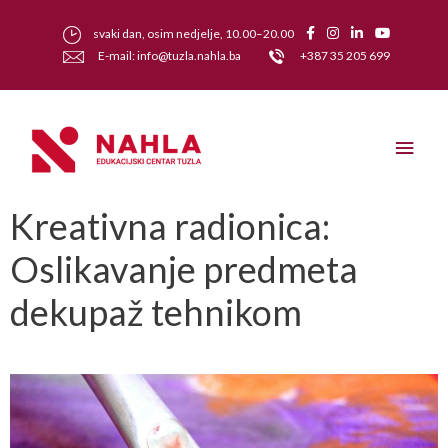
svaki dan, osim nedjelje, 10.00–20.00
E-mail: info@tuzla.nahla.ba
+387 35 205 699
Kreativna radionica:
Oslikavanje predmeta
dekupaž tehnikom