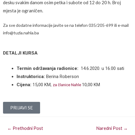
desku svakim danom osim petka i subote od 12 do 20 h. Broj
mjesta je ograničen.
Za sve dodatne informacije javite se na telefon 035/205-699 ili e-mail
info@tuzla.nahla.ba
DETALJI KURSA
Termin održavanja radionice:
14.6.2020. u 16.00 sati
Instruktorica:
Berina Roberson
Cijena:
15,00 KM,
10,00 KM
za članice Nahle
PRIJAVI SE
←
Prethodni Post
Naredni Post
→