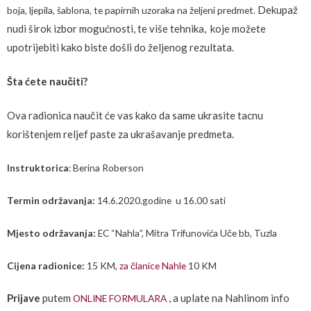
Dekupaž
boja, ljepila, šablona, te papirnih uzoraka na željeni predmet.
nudi širok izbor mogućnosti, te više tehnika, koje možete
upotrijebiti kako biste došli do željenog rezultata.
Šta ćete naučiti?
Ova radionica
naučit će vas kako da same ukrasite tacnu
korištenjem reljef paste za ukrašavanje predmeta.
Instruktorica
: Berina Roberson
Termin održavanja:
14.6.2020.godine u 16.00 sati
Mjesto održavanja:
EC “Nahla”, Mitra Trifunovića Uče bb, Tuzla
Cijena radionice:
15 KM,
za članice Nahle
10 KM
Prijave
putem
, a uplate na Nahlinom info
ONLINE FORMULARA