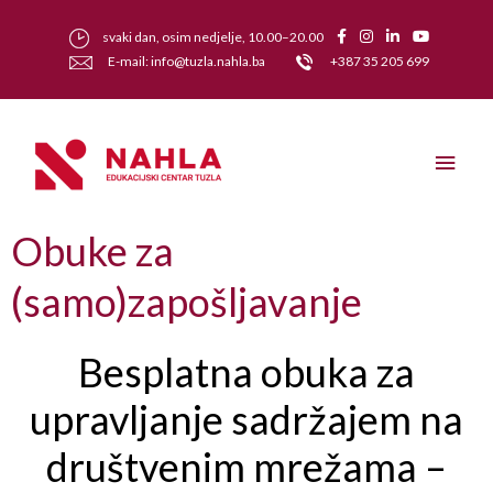
svaki dan, osim nedjelje, 10.00–20.00
E-mail: info@tuzla.nahla.ba
+387 35 205 699
Obuke za
(samo)zapošljavanje
Besplatna obuka za
upravljanje sadržajem na
društvenim mrežama –