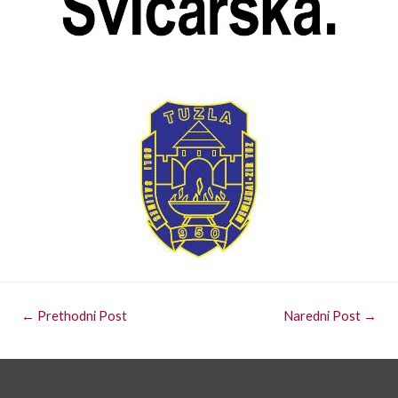
←
Prethodni Post
Naredni Post
→