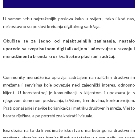
U samom vrhu najtraženijih poslova kako u svijetu, tako i kod nas,
neizostavno su poslovi kreiranja digitalnog sadržaja.
Obučite se za jedno od najaktuelnijih zanimanja, nastalo
uporedo sa sveprisutnom digitalizacijom i učestvujte u razvoju i
menadžmentu brenda kroz kvalitetno plasirani sadržaj.
Community menadžerica upravlja sadržajem na različitim društvenim
mrežama i servisima koje povezuje neki zajednički interes, odnosno
klijent. U konstantnoj je komunikaciji s klijentom i upoznata je s
njegovom domenom poslovanja, tržištem, trendovima, konkurencijom.
Prati ponašanje i navike korisnika/ca i metriku društvenih mreža. Vješto
barata riječima, a po potrebi zna kreirati i vizuale.
Bez obzira na to da li već imate iskustva u marketingu na društvenim
mrežama, vlasnica ste biznisa ili tek početnica u ovom polju, na ovom