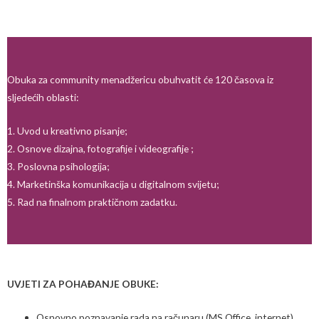
Obuka za community menadžericu obuhvatit će 120 časova iz
sljedećih oblasti:
1. Uvod u kreativno pisanje;
2. Osnove dizajna, fotografije i videografije ;
3. Poslovna psihologija;
4. Marketinška komunikacija u digitalnom svijetu;
5. Rad na finalnom praktičnom zadatku.
UVJETI ZA POHAĐANJE OBUKE:
Osnovno poznavanje rada na računaru (MS Office, internet)