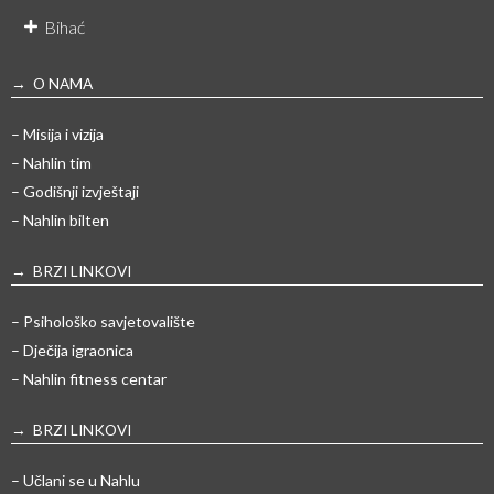
Bihać
→ O NAMA
– Misija i vizija
– Nahlin tim
– Godišnji izvještaji
– Nahlin bilten
→ BRZI LINKOVI
– Psihološko savjetovalište
– Dječija igraonica
– Nahlin fitness centar
→ BRZI LINKOVI
– Učlani se u Nahlu