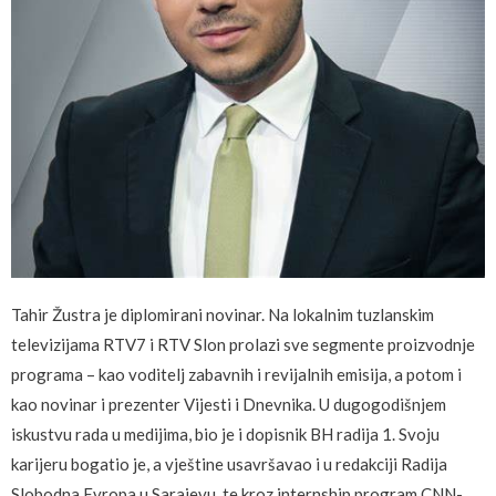
Tahir Žustra je diplomirani novinar. Na lokalnim tuzlanskim
televizijama RTV7 i RTV Slon prolazi sve segmente proizvodnje
programa – kao voditelj zabavnih i revijalnih emisija, a potom i
kao novinar i prezenter Vijesti i Dnevnika. U dugogodišnjem
iskustvu rada u medijima, bio je i dopisnik BH radija 1. Svoju
karijeru bogatio je, a vještine usavršavao i u redakciji Radija
Slobodna Evropa u Sarajevu, te kroz internship program CNN-