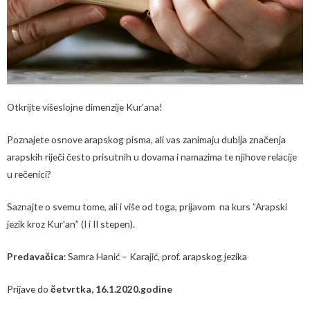
Otkrijte višeslojne dimenzije Kur'ana!
Poznajete osnove arapskog pisma, ali vas zanimaju dublja značenja
arapskih riječi često prisutnih u dovama i namazima te njihove relacije
u rečenici?
Saznajte o svemu tome, ali i više od toga, prijavom na kurs ”Arapski
jezik kroz Kur'an” (I i II stepen).
Predavačica
: Samra Hanić – Karajić, prof. arapskog jezika
Prijave do
četvrtka, 16.1.2020.godine