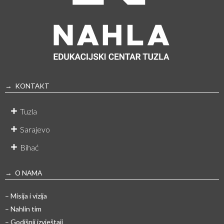
→ KONTAKT
Tuzla
Sarajevo
Bihać
→ O NAMA
– Misija i vizija
– Nahlin tim
– Godišnji izvještaji