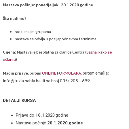
Nastava počinje: ponedjeljak, 20.1.2020.godine
Šta nudimo?
rad u malim grupama
nastava se odvija u posljepodnevnm terminima
Cijena:
Nastava je besplatna za članice Centra (
Saznaj kako se
učlaniti
)
putem emaila:
Način prijave
, putem
ONLINE FORMULARA
,
info@tuzla.nahla.ba ili na broj 035/ 205 – 699
DETALJI KURSA
Prijave
do
16
.1.
2020.godine
Nastava počinje
20.1.2020.godine