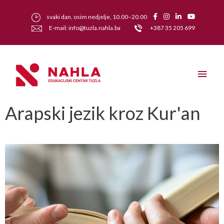
svaki dan, osim nedjelje, 10.00–20.00
E-mail: info@tuzla.nahla.ba
+387 35 205 699
Arapski jezik kroz Kur'an