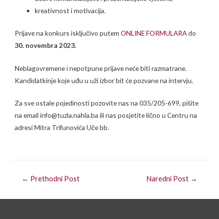
kreativnost i motivacija.
Prijave na konkurs isključivo putem
ONLINE FORMULARA
do
30
. novembra 2023.
Neblagovremene i nepotpune prijave neće biti razmatrane.
Kandidatkinje koje uđu u uži izbor bit će pozvane na intervju.
Za sve ostale pojedinosti pozovite nas na 035/205-699, pišite
na email info@tuzla.nahla.ba ili nas posjetite lično u Centru na
adresi Mitra Trifunovića Uče bb.
←
Prethodni Post
Naredni Post
→