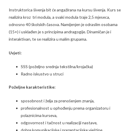
Instruktorica šivenja bit će angažirana na kursu šivenja. Kurs se
realizira kroz tri modula, a svaki modula traje 2,5 mjeseca,
odnosno 40 školskih časova. Namijenjen je odraslim osobama
(15+) i usklađen je s principima andragogije. Dinamičan je i
interaktivan, te se realizira u malim grupama.
Uvjeti:
SSS (poželjno srednja tekstilna/krojačka)
Radno iskustvo u struci
Poželjne karakteristike:
sposobnost i želja za prenošenjem znanja,
profesionalnost u ophođenju prema organizatoru i
polaznicima kurseva,
odgovornost i tačnost u realizaciji nastave,
dobre komunikacijske i prezentacijske vještine,