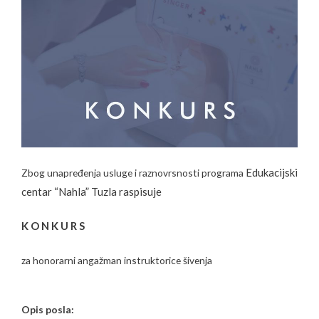
Edukacijski
Zbog unapređenja usluge i raznovrsnosti programa
centar “Nahla” Tuzla raspisuje
K O N K U R S
za honorarni angažman instruktorice šivenja
Opis posla: