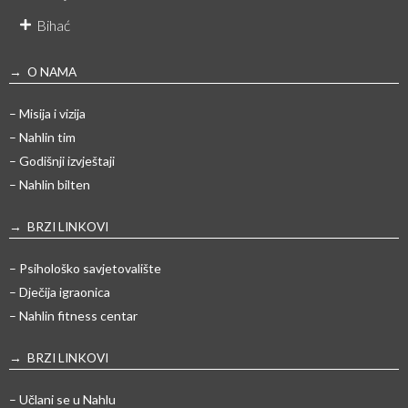
Bihać
→ O NAMA
– Misija i vizija
– Nahlin tim
– Godišnji izvještaji
– Nahlin bilten
→ BRZI LINKOVI
– Psihološko savjetovalište
– Dječija igraonica
– Nahlin fitness centar
→ BRZI LINKOVI
– Učlani se u Nahlu