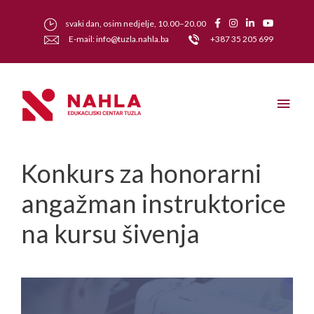
svaki dan, osim nedjelje, 10.00–20.00
E-mail: info@tuzla.nahla.ba
+387 35 205 699
Konkurs za honorarni
angažman instruktorice
na kursu šivenja