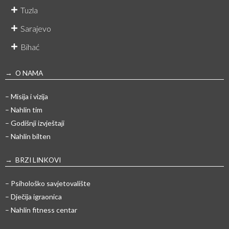
Tuzla
Sarajevo
Bihać
→ O NAMA
– Misija i vizija
– Nahlin tim
– Godišnji izvještaji
– Nahlin bilten
→ BRZI LINKOVI
– Psihološko savjetovalište
– Dječija igraonica
– Nahlin fitness centar