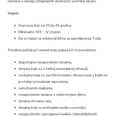
nastave u slučaju izmijenjenih okolnosti i potreba obuke.
Uvjeti:
Starosna dob od 20 do 45 godina
Minimalno SSS – IV stepen
Da se nalazi na evidenciji Biroa za zapošljavanje Tuzla
Posebna pažnja pri razmatranju prijava bit će posvećena:
dugotrajno nezaposlenim ženama,
ženama koje su u teškoj materijalnoj situaciji,
osobama koje su završile formalno obrazovanje s kojim im
je otežan pronalazak zaposlenja,
samohranim majkama,
nezaposlenim ženama s većim brojem djece,
ženama žrtvama rata,
ženama koje su pretrpjele nasilje u porodici,
nezaposlenim suprugama invalida i demobiliziranih