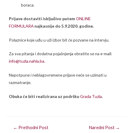
boraca.
Prijave dostaviti isključivo putem
ONLINE
FORMULARA
najkasnije do 5.9.2020. godine.
Polaznice koje uđu u uži izbor bit će pozvane na intervju.
Za sva pitanja i dodatna pojašnjenja obratite se na e-mail:
info@tuzla.nahla.ba
.
Nepotpune i neblagovremene prijave neće se uzimati u
razmatranje.
Obuka će biti realizirana uz podršku
Grada Tuzla
.
←
Prethodni Post
Naredni Post
→