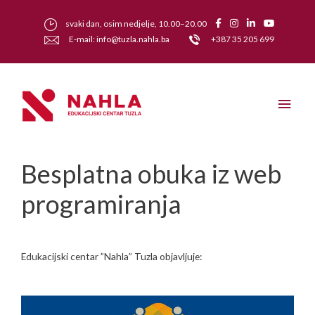
svaki dan, osim nedjelje, 10.00–20.00
E-mail: info@tuzla.nahla.ba
+387 35 205 699
Besplatna obuka iz web
programiranja
Edukacijski centar ”Nahla” Tuzla objavljuje: