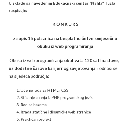
U skladu sa navedenim Edukacijski centar ”Nahla” Tuzla
raspisuje:
K O N K U R S
za upis 15 polaznica na besplatnu četveromjesečnu
obuku iz web programiranja
Obuka iz web programiranja
obuhvata 120 sati nastave,
uz dodatne časove karijernog savjetovanja,
i odnosi se
na sljedeća područja:
Učenje rada sa HTML i CSS
Sticanje znanja iz PHP programskog jezika
Rad sa bazama
Izrada statične i dinamičke web stranice
Praktičan projekt