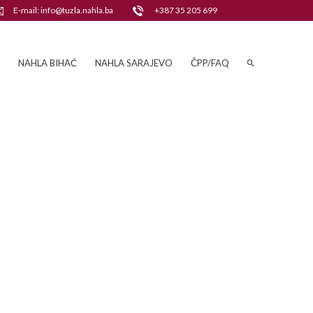
E-mail: info@tuzla.nahla.ba
+387 35 205 699
NAHLA BIHAĆ
NAHLA SARAJEVO
ČPP/FAQ