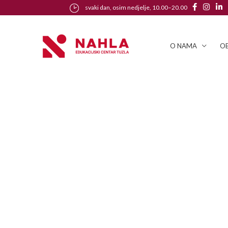
svaki dan, osim nedjelje, 10.00–20.00
O NAMA
OB