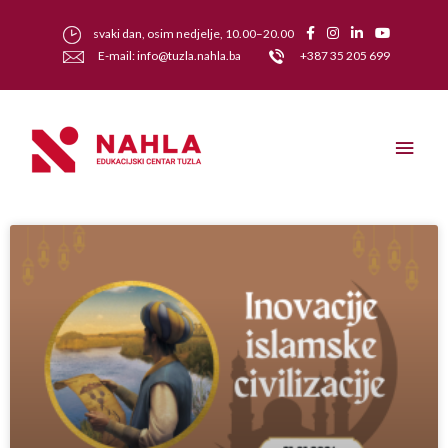
svaki dan, osim nedjelje, 10.00–20.00
E-mail: info@tuzla.nahla.ba
+387 35 205 699