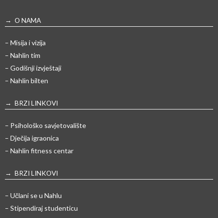
→ O NAMA
– Misija i vizija
– Nahlin tim
– Godišnji izvještaji
– Nahlin bilten
→ BRZI LINKOVI
– Psihološko savjetovalište
– Dječija igraonica
– Nahlin fitness centar
→ BRZI LINKOVI
– Učlani se u Nahlu
– Stipendiraj studenticu